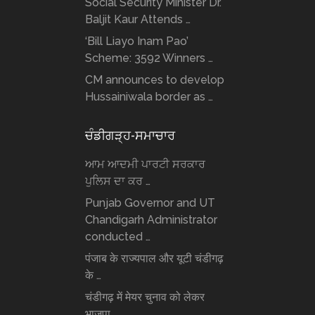
Social Security Minister Dr.
Baljit Kaur Attends …
‘Bill Liayo Inam Pao’
Scheme: 3592 Winners …
CM announces to develop
Hussainiwala border as …
ਚੰਡੀਗੜ੍ਹ-ਸਮਾਚਾਰ
ਆਮ ਆਦਮੀ ਪਾਰਟੀ ਸਰਕਾਰ
ਪੁਲਿਸ ਦਾ ਕਰ …
Punjab Governor and UT
Chandigarh Administrator
conducted …
पंजाब के राज्यपाल और यूटी चंडीगढ़
के …
चंडीगढ़ में मेयर चुनाव को लेकर
भाजपा …