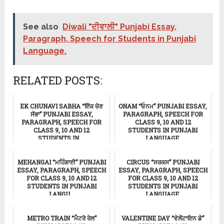
See also
Diwali "ਦੀਵਾਲੀ" Punjabi Essay,
Paragraph, Speech for Students in Punjabi
Language.
RELATED POSTS:
EK CHUNAVI SABHA “ਇੱਕ ਚੋਣ
ONAM “ਓਨਮ” PUNJABI ESSAY,
ਸੱਭਾ” PUNJABI ESSAY,
PARAGRAPH, SPEECH FOR
PARAGRAPH, SPEECH FOR
CLASS 9, 10 AND 12
CLASS 9, 10 AND 12
STUDENTS IN PUNJABI
STUDENTS IN ...
LANGUAGE.
ਸਿੱਖਿਆ
ਸਿੱਖਿਆ
MEHANGAI “ਮਹਿੰਗਾਈ” PUNJABI
CIRCUS “ਸਰਕਸ” PUNJABI
ESSAY, PARAGRAPH, SPEECH
ESSAY, PARAGRAPH, SPEECH
FOR CLASS 9, 10 AND 12
FOR CLASS 9, 10 AND 12
STUDENTS IN PUNJABI
STUDENTS IN PUNJABI
LANGU...
LANGUAGE.
ਸਿੱਖਿਆ
ਸਿੱਖਿਆ
METRO TRAIN “ਮੈਟਰੋ ਰੇਲ”
VALENTINE DAY “ਵੇਲੇਂਟਾਇਨ ਡੇ”