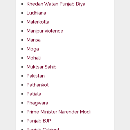
Khedan Watan Punjab Diya
Ludhiana
Malerkotla
Manipur violence
Mansa
Moga
Mohali
Muktsar Sahib
Pakistan
Pathankot
Patiala
Phagwara
Prime Minister Narender Modi
Punjab BJP
Punjab Cabinet