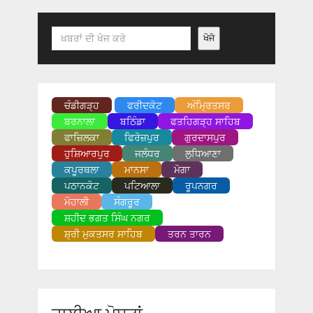
Search
ਖੋਜੋ
ਚੰਡੀਗੜ੍ਹ
ਫਰੀਦਕੋਟ
ਅੰਮ੍ਰਿਤਸਰ
ਬਰਨਾਲਾ
ਬਠਿੰਡਾ
ਫਤਹਿਗੜ੍ਹ ਸਾਹਿਬ
ਫਾਜ਼ਿਲਕਾ
ਫਿਰੋਜ਼ਪੁਰ
ਗੁਰਦਾਸਪੁਰ
ਹੁਸ਼ਿਆਰਪੁਰ
ਜਲੰਧਰ
ਲੁਧਿਆਣਾ
ਕਪੂਰਥਲਾ
ਮਾਨਸਾ
ਮੋਗਾ
ਪਠਾਨਕੋਟ
ਪਟਿਆਲਾ
ਰੂਪਨਗਰ
ਮੋਹਾਲੀ
ਸੰਗਰੂਰ
ਸ਼ਹੀਦ ਭਗਤ ਸਿੰਘ ਨਗਰ
ਸ਼੍ਰੀ ਮੁਕਤਸਰ ਸਾਹਿਬ
ਤਰਨ ਤਾਰਨ