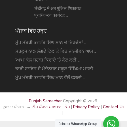
चंडीगढ़ में अब पुलिस शिकायत
प्राधिकरण कार्यरत: …
ਪੰਜਾਬ ਵਿੱਚ ਹੜ੍ਹ
ਮੁੱਖ ਮੰਤਰੀ ਭਗਵੰਤ ਸਿੰਘ ਮਾਨ ਦੇ ਨਿਰਦੇਸ਼ਾਂ …
ਸਤਲੁਜ ਨਾਲ ਲੱਗਦੇ ਇਲਾਕੇ ਵਿਚ ਜਨਜੀਵਨ ਆਮ …
‘ਆਪ’ ਕੋਲ ਜਹਾਜ਼ ਕਿਰਾਏ ‘ਤੇ ਲੈਣ ਲਈ …
ਭਾਰੀ ਬਾਰਿਸ਼ ਦੇ ਮੱਦੇਨਜ਼ਰ ਸਕੂਲ ਸਿੱਖਿਆ ਮੰਤਰੀ …
ਮੁੱਖ ਮੰਤਰੀ ਭਗਵੰਤ ਸਿੰਘ ਮਾਨ ਵੱਲੋਂ ਫਸਲਾਂ …
Punjab Samachar
Copyright © 2026.
ਦੁਆਰਾ ਧੰਨਵਾਦ →
ਟੀਮ ਪੰਜਾਬ ਸਮਾਚਾਰ . ਕੋਮ
|
Privacy Policy
|
Contact Us
|
Join our
WhatsApp Group