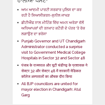
ਹਾਲੀਆ ਪੋਸਟਾਂ
ਆਮ ਆਦਮੀ ਪਾਰਟੀ ਸਰਕਾਰ ਪੁਲਿਸ ਦਾ ਕਰ
ਰਹੀ ਹੈ ਸਿਆਸੀਕਰਨ-ਸੁਨੀਲ ਜਾਖੜ
ਡੀਟੀਐੱਫ ਨਾਲ ਮੀਟਿੰਗ ਵਿੱਚ ਅਮਨ ਅਰੋੜਾ ਵੱਲੋਂ
ਅਧਿਆਪਕਾਂ ਦੀ ਤਨਖਾਹ ਕਟੌਤੀ ਦੇ ਪੱਤਰ ‘ਤੇ ਰੋਕ
ਲਗਾਉਣ ਦਾ ਭਰੋਸਾ
Punjab Governor and UT Chandigarh
Administrator conducted a surprise
visit to Government Medical College
Hospitals in Sector 32 and Sector 48
पंजाब के राज्यपाल और यूटी चंडीगढ़ के प्रशासक ने
सेक्टर 32 और सेक्टर 48 में सरकारी मेडिकल
कॉलेज अस्पतालों का औचक दौरा किया
All BJP councillors are united for
mayor election in Chandigarh: Atul
Garg