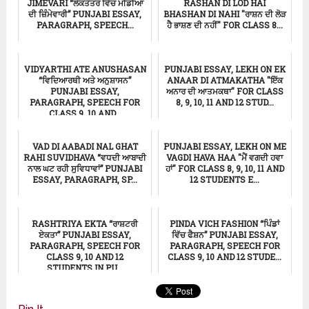
JIMEVARI “ਲੋਕਤੰਤਰ ਵਿੱਚ ਮੀਡੀਆ
RASHAN DI LOD HAI
ਦੀ ਜ਼ਿੰਮੇਵਾਰੀ” PUNJABI ESSAY,
BHASHAN DI NAHI "ਰਾਸ਼ਨ ਦੀ ਲੋੜ
PARAGRAPH, SPEECH...
ਹੈ ਭਾਸ਼ਣ ਦੀ ਨਹੀਂ" FOR CLASS 8...
ਸਿੱਖਿਆ
ਸਿੱਖਿਆ
VIDYARTHI ATE ANUSHASAN
PUNJABI ESSAY, LEKH ON EK
“ਵਿਦਿਆਰਥੀ ਅਤੇ ਅਨੁਸ਼ਾਸਨ”
ANAAR DI ATMAKATHA "ਇੱਕ
PUNJABI ESSAY,
ਅਨਾਰ ਦੀ ਆਤਮਕਥਾ" FOR CLASS
PARAGRAPH, SPEECH FOR
8, 9, 10, 11 AND 12 STUD...
CLASS 9, 10 AND...
ਸਿੱਖਿਆ
ਸਿੱਖਿਆ
VAD DI AABADI NAL GHAT
PUNJABI ESSAY, LEKH ON ME
RAHI SUVIDHAVA “ਵਧਦੀ ਆਬਾਦੀ
VAGDI HAVA HAA "ਮੈਂ ਵਗਦੀ ਹਵਾ
ਨਾਲ ਘਟ ਰਹੀ ਸੁਵਿਧਾਵਾਂ” PUNJABI
ਹਾਂ" FOR CLASS 8, 9, 10, 11 AND
ESSAY, PARAGRAPH, SP...
12 STUDENTS E...
ਸਿੱਖਿਆ
ਸਿੱਖਿਆ
RASHTRIYA EKTA “ਰਾਸ਼ਟਰੀ
PINDA VICH FASHION “ਪਿੰਡਾਂ
ਏਕਤਾ” PUNJABI ESSAY,
ਵਿੱਚ ਫੈਸ਼ਨ” PUNJABI ESSAY,
PARAGRAPH, SPEECH FOR
PARAGRAPH, SPEECH FOR
CLASS 9, 10 AND 12
CLASS 9, 10 AND 12 STUDE...
STUDENTS IN PU...
Punjabi Essay
ਸਿੱਖਿਆ