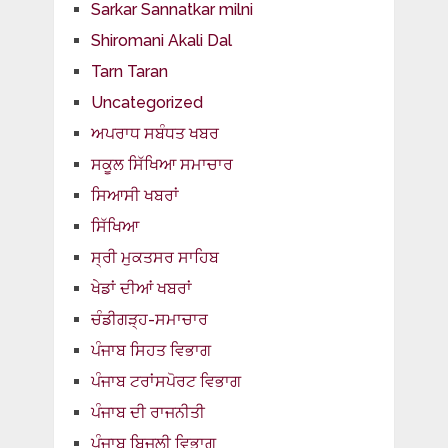
Sarkar Sannatkar milni
Shiromani Akali Dal
Tarn Taran
Uncategorized
ਅਪਰਾਧ ਸਬੰਧਤ ਖਬਰ
ਸਕੂਲ ਸਿੱਖਿਆ ਸਮਾਚਾਰ
ਸਿਆਸੀ ਖਬਰਾਂ
ਸਿੱਖਿਆ
ਸ੍ਰੀ ਮੁਕਤਸਰ ਸਾਹਿਬ
ਖੇਡਾਂ ਦੀਆਂ ਖਬਰਾਂ
ਚੰਡੀਗੜ੍ਹ-ਸਮਾਚਾਰ
ਪੰਜਾਬ ਸਿਹਤ ਵਿਭਾਗ
ਪੰਜਾਬ ਟਰਾਂਸਪੋਰਟ ਵਿਭਾਗ
ਪੰਜਾਬ ਦੀ ਰਾਜਨੀਤੀ
ਪੰਜਾਬ ਬਿਜਲੀ ਵਿਭਾਗ