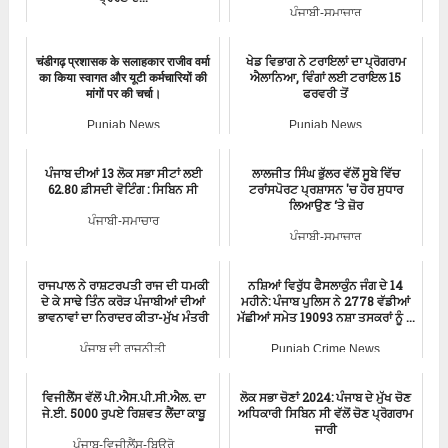
ਪੰਜਾਬੀ-ਸਮਾਚਾਰ
ਪੰਜਾਬੀ-ਸਮਾਚਾਰ
चंडीगढ़ प्रशासक के सलाहकार राजीव वर्मा
ਖੇਡ ਵਿਭਾਗ ਨੇ ਟਰਾਇਲਾਂ ਦਾ ਪ੍ਰੋਗਰਾਮ
का किया स्वागत और यूटी कर्मचारियों की
ਐਲਾਨਿਆ, ਵਿੰਗਾਂ ਲਈ ਟਰਾਇਲ 15
मांगों पर की चर्चा।
ਫਰਵਰੀ ਤੋਂ
Punjab News
Punjab News
ਪੰਜਾਬ ਦੀਆਂ 13 ਲੋਕ ਸਭਾ ਸੀਟਾਂ ਲਈ
ਲਾਲਜੀਤ ਸਿੰਘ ਭੁੱਲਰ ਵੱਲੋਂ ਸੂਬੇ ਵਿੱਚ
62.80 ਫ਼ੀਸਦੀ ਵੋਟਿੰਗ : ਸਿਬਿਨ ਸੀ
ਟਰਾਂਸਪੋਰਟ ਪ੍ਰਸ਼ਾਸਨ 'ਚ ਹੋਰ ਸੁਧਾਰ
ਲਿਆਉਣ ‘ਤੇ ਜ਼ੋਰ
ਪੰਜਾਬੀ-ਸਮਾਚਾਰ
ਪੰਜਾਬੀ-ਸਮਾਚਾਰ
ਰਾਜਪਾਲ ਨੇ ਰਾਸ਼ਟਰਪਤੀ ਰਾਜ ਦੀ ਧਮਕੀ
ਨਸ਼ਿਆਂ ਵਿਰੁੱਧ ਫੈਸਲਾਕੁੰਨ ਜੰਗ ਦੇ 14
ਦੇ ਕੇ ਸਾਢੇ ਤਿੰਨ ਕਰੋੜ ਪੰਜਾਬੀਆਂ ਦੀਆਂ
ਮਹੀਨੇ: ਪੰਜਾਬ ਪੁਲਿਸ ਨੇ 2778 ਵੱਡੀਆਂ
ਭਾਵਨਾਵਾਂ ਦਾ ਨਿਰਾਦਰ ਕੀਤਾ-ਮੁੱਖ ਮੰਤਰੀ
ਮੱਛੀਆਂ ਸਮੇਤ 19093 ਨਸ਼ਾ ਤਸਕਰਾਂ ਨੂੰ ...
ਪੰਜਾਬ ਦੀ ਰਾਜਨੀਤੀ
Punjab Crime News
ਵਿਜੀਲੈਂਸ ਵੱਲੋਂ ਪੀ.ਐਸ.ਪੀ.ਸੀ.ਐਲ. ਦਾ
ਲੋਕ ਸਭਾ ਚੋਣਾਂ 2024: ਪੰਜਾਬ ਦੇ ਮੁੱਖ ਚੋਣ
ਜੇ.ਈ. 5000 ਰੁਪਏ ਰਿਸ਼ਵਤ ਲੈਂਦਾ ਕਾਬੂ
ਅਧਿਕਾਰੀ ਸਿਬਿਨ ਸੀ ਵੱਲੋਂ ਚੋਣ ਪ੍ਰੋਗਰਾਮ
ਜਾਰੀ
ਪੰਜਾਬ-ਵਿਜੀਲੈਂਸ-ਬਿਊਰੋ