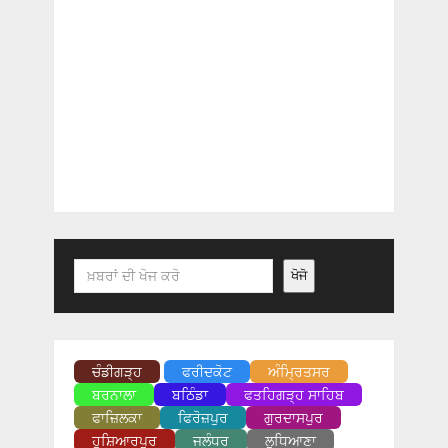
Search
ਖੋਜੋ
ਚੰਡੀਗੜ੍ਹ
ਫਰੀਦਕੋਟ
ਅੰਮ੍ਰਿਤਸਰ
ਬਰਨਾਲਾ
ਬਠਿੰਡਾ
ਫਤਹਿਗੜ੍ਹ ਸਾਹਿਬ
ਫਾਜ਼ਿਲਕਾ
ਫਿਰੋਜ਼ਪੁਰ
ਗੁਰਦਾਸਪੁਰ
ਹੁਸ਼ਿਆਰਪੁਰ
ਜਲੰਧਰ
ਲੁਧਿਆਣਾ