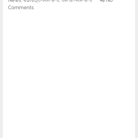
News
,
ਚੰਡੀਗੜ੍ਹ-ਸਮਾਚਾਰ
,
ਪੰਜਾਬੀ-ਸਮਾਚਾਰ
No
Comments