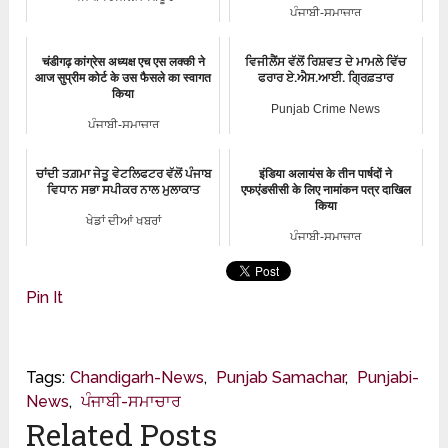
ਪੰਜਾਬੀ-ਸਮਾਚਾਰ
चंडीगढ़ कांग्रेस अध्यक्ष एच एस लक्की ने
ਵਿਜੀਲੈਂਸ ਵੱਲੋਂ ਰਿਸ਼ਵਤ ਦੇ ਮਾਮਲੇ ਵਿੱਚ
आज सुप्रीम कोर्ट के उस फैसले का स्वागत
ਫਰਾਰ ਏ.ਐਸ.ਆਈ. ਗ੍ਰਿਫ਼ਤਾਰ
किया
Punjab Crime News
ਪੰਜਾਬੀ-ਸਮਾਚਾਰ
ਚਾਂਦੀ ਤਗ਼ਮਾ ਜੇਤੂ ਵੇਟਲਿਫਟਰ ਵੱਲੋਂ ਪੰਜਾਬ
इंडिया अलायंस के तीन पार्षदों ने
ਵਿਧਾਨ ਸਭਾ ਸਪੀਕਰ ਨਾਲ ਮੁਲਾਕਾਤ
एफएंडसीसी के लिए नामांकन पत्र दाखिल
किया
ਖੇਡਾਂ ਦੀਆਂ ਖਬਰਾਂ
ਪੰਜਾਬੀ-ਸਮਾਚਾਰ
Pin It
Tags:
Chandigarh-News
,
Punjab Samachar
,
Punjabi-
News
,
ਪੰਜਾਬੀ-ਸਮਾਚਾਰ
Related Posts