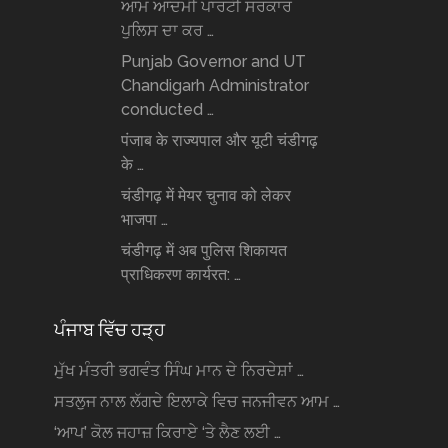
ਆਮ ਆਦਮੀ ਪਾਰਟੀ ਸਰਕਾਰ
ਪੁਲਿਸ ਦਾ ਕਰ …
Punjab Governor and UT
Chandigarh Administrator
conducted …
पंजाब के राज्यपाल और यूटी चंडीगढ़
के …
चंडीगढ़ में मेयर चुनाव को लेकर
भाजपा …
चंडीगढ़ में अब पुलिस शिकायत
प्राधिकरण कार्यरत: …
ਪੰਜਾਬ ਵਿੱਚ ਹੜ੍ਹ
ਮੁੱਖ ਮੰਤਰੀ ਭਗਵੰਤ ਸਿੰਘ ਮਾਨ ਦੇ ਨਿਰਦੇਸ਼ਾਂ …
ਸਤਲੁਜ ਨਾਲ ਲੱਗਦੇ ਇਲਾਕੇ ਵਿਚ ਜਨਜੀਵਨ ਆਮ …
‘ਆਪ’ ਕੋਲ ਜਹਾਜ਼ ਕਿਰਾਏ ‘ਤੇ ਲੈਣ ਲਈ …