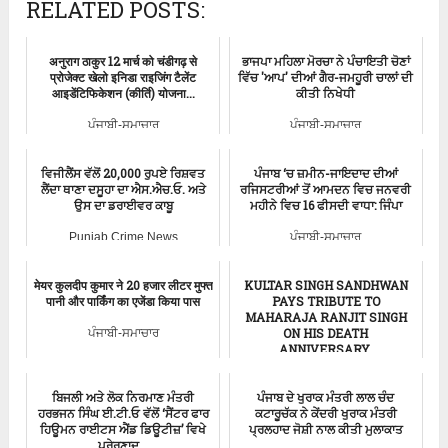
RELATED POSTS:
अनुराग ठाकुर 12 मार्च को चंडीगढ़ से
ਭਾਜਪਾ ਮਹਿਲਾ ਮੋਰਚਾ ਨੇ ਪੰਚਾਇਤੀ ਚੋਣਾਂ
प्रोजेक्ट खेलो इनिडा राइजिंग टैलेंट
ਵਿੱਚ 'ਆਪ' ਦੀਆਂ ਗੈਰ-ਜਮਹੂਰੀ ਚਾਲਾਂ ਦੀ
आइडेंटिफिकेशन (कीर्ति) योजना...
ਕੀਤੀ ਨਿਖੇਧੀ
ਪੰਜਾਬੀ-ਸਮਾਚਾਰ
ਪੰਜਾਬੀ-ਸਮਾਚਾਰ
ਵਿਜੀਲੈਂਸ ਵੱਲੋਂ 20,000 ਰੁਪਏ ਰਿਸ਼ਵਤ
ਪੰਜਾਬ ‘ਚ ਜ਼ਮੀਨ-ਜਾਇਦਾਦ ਦੀਆਂ
ਲੈਂਦਾ ਥਾਣਾ ਦਸੂਹਾ ਦਾ ਐਸ.ਐਚ.ਓ. ਅਤੇ
ਰਜਿਸਟਰੀਆਂ ਤੋਂ ਆਮਦਨ ਵਿਚ ਜਨਵਰੀ
ਉਸ ਦਾ ਡਰਾਈਵਰ ਕਾਬੂ
ਮਹੀਨੇ ਵਿਚ 16 ਫੀਸਦੀ ਵਾਧਾ: ਜਿੰਪਾ
Punjab Crime News
ਪੰਜਾਬੀ-ਸਮਾਚਾਰ
मेयर कुलदीप कुमार ने 20 हजार लीटर मुफ्त
KULTAR SINGH SANDHWAN
पानी और पार्किंग का एजेंडा किया पास
PAYS TRIBUTE TO
MAHARAJA RANJIT SINGH
ON HIS DEATH
ਪੰਜਾਬੀ-ਸਮਾਚਾਰ
ANNIVERSARY.
ਚੰਡੀਗੜ੍ਹ-ਸਮਾਚਾਰ
ਬਿਜਲੀ ਅਤੇ ਲੋਕ ਨਿਰਮਾਣ ਮੰਤਰੀ
ਪੰਜਾਬ ਦੇ ਖੁਰਾਕ ਮੰਤਰੀ ਲਾਲ ਚੰਦ
ਹਰਭਜਨ ਸਿੰਘ ਈ.ਟੀ.ਓ ਵੱਲੋਂ ‘ਸੈਂਟਰ ਫਾਰ
ਕਟਾਰੂਚੱਕ ਨੇ ਕੇਂਦਰੀ ਖੁਰਾਕ ਮੰਤਰੀ
ਹਿਊਮਨ ਰਾਈਟਸ ਐਂਡ ਡਿਊਟੀਜ਼’ ਵਿਖੇ
ਪ੍ਰਲਹਾਦ ਜੋਸ਼ੀ ਨਾਲ ਕੀਤੀ ਮੁਲਾਕਾਤ
ਪ੍ਰੇਰਣਾਦ...