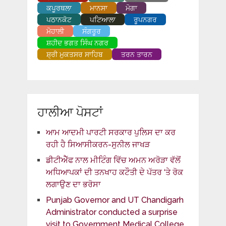
ਕਪੂਰਥਲਾ
ਮਾਨਸਾ
ਮੋਗਾ
ਪਠਾਨਕੋਟ
ਪਟਿਆਲਾ
ਰੂਪਨਗਰ
ਮੋਹਾਲੀ
ਸੰਗਰੂਰ
ਸ਼ਹੀਦ ਭਗਤ ਸਿੰਘ ਨਗਰ
ਸ਼੍ਰੀ ਮੁਕਤਸਰ ਸਾਹਿਬ
ਤਰਨ ਤਾਰਨ
ਹਾਲੀਆ ਪੋਸਟਾਂ
ਆਮ ਆਦਮੀ ਪਾਰਟੀ ਸਰਕਾਰ ਪੁਲਿਸ ਦਾ ਕਰ
ਰਹੀ ਹੈ ਸਿਆਸੀਕਰਨ-ਸੁਨੀਲ ਜਾਖੜ
ਡੀਟੀਐੱਫ ਨਾਲ ਮੀਟਿੰਗ ਵਿੱਚ ਅਮਨ ਅਰੋੜਾ ਵੱਲੋਂ
ਅਧਿਆਪਕਾਂ ਦੀ ਤਨਖਾਹ ਕਟੌਤੀ ਦੇ ਪੱਤਰ ‘ਤੇ ਰੋਕ
ਲਗਾਉਣ ਦਾ ਭਰੋਸਾ
Punjab Governor and UT Chandigarh
Administrator conducted a surprise
visit to Government Medical College