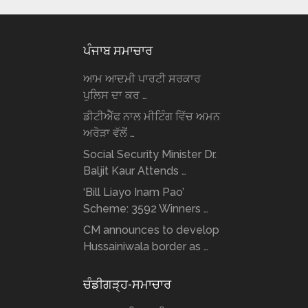
ਪੰਜਾਬ ਸਮਾਚਾਰ
ਆਮ ਆਦਮੀ ਪਾਰਟੀ ਸਰਕਾਰ
ਪੁਲਿਸ ਦਾ ਕਰ …
ਡੀਟੀਐੱਫ ਨਾਲ ਮੀਟਿੰਗ ਵਿੱਚ ਅਮਨ
ਅਰੋੜਾ ਵੱਲੋਂ …
Social Security Minister Dr.
Baljit Kaur Attends …
‘Bill Liayo Inam Pao’
Scheme: 3592 Winners …
CM announces to develop
Hussainiwala border as …
ਚੰਡੀਗੜ੍ਹ-ਸਮਾਚਾਰ