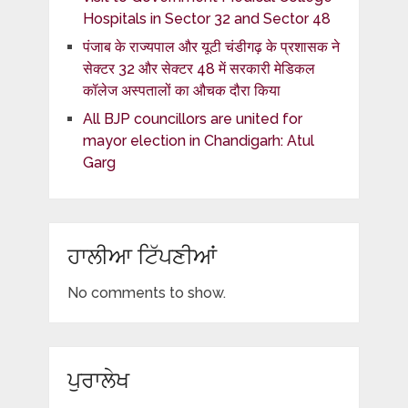
Hospitals in Sector 32 and Sector 48
पंजाब के राज्यपाल और यूटी चंडीगढ़ के प्रशासक ने
सेक्टर 32 और सेक्टर 48 में सरकारी मेडिकल
कॉलेज अस्पतालों का औचक दौरा किया
All BJP councillors are united for
mayor election in Chandigarh: Atul
Garg
ਹਾਲੀਆ ਟਿੱਪਣੀਆਂ
No comments to show.
ਪੁਰਾਲੇਖ