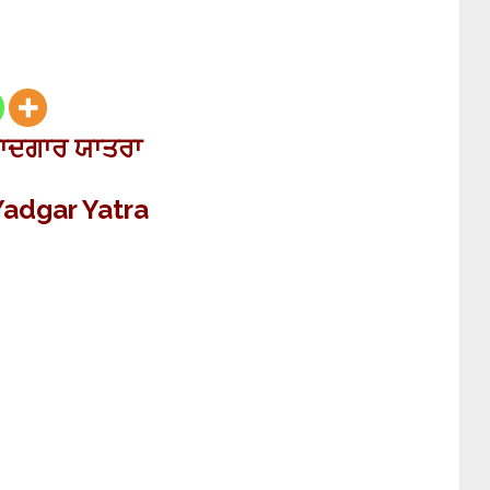
ਯਾਦਗਾਰ ਯਾਤਰਾ
Yadgar Yatra