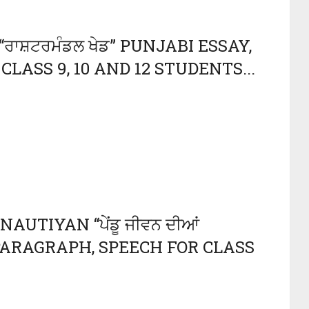
ਸ਼ਟਰਮੰਡਲ ਖੇਡ” PUNJABI ESSAY,
LASS 9, 10 AND 12 STUDENTS...
UTIYAN “ਪੇਂਡੂ ਜੀਵਨ ਦੀਆਂ
, PARAGRAPH, SPEECH FOR CLASS