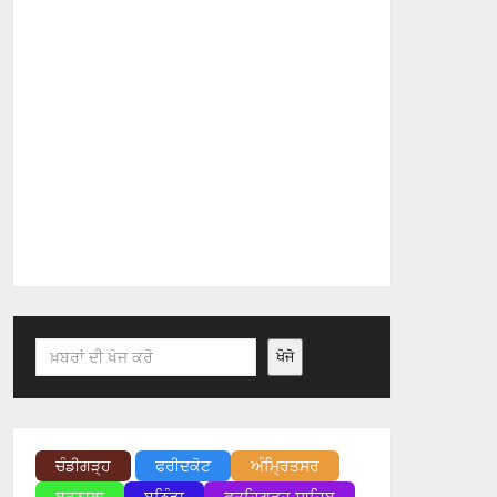
Search
ਖੋਜੋ
ਚੰਡੀਗੜ੍ਹ
ਫਰੀਦਕੋਟ
ਅੰਮ੍ਰਿਤਸਰ