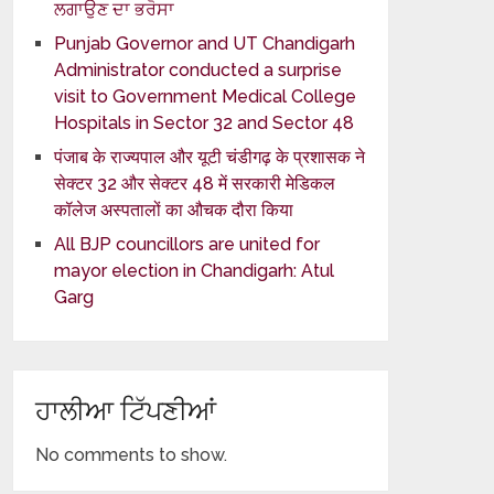
ਲਗਾਉਣ ਦਾ ਭਰੋਸਾ
Punjab Governor and UT Chandigarh
Administrator conducted a surprise
visit to Government Medical College
Hospitals in Sector 32 and Sector 48
पंजाब के राज्यपाल और यूटी चंडीगढ़ के प्रशासक ने
सेक्टर 32 और सेक्टर 48 में सरकारी मेडिकल
कॉलेज अस्पतालों का औचक दौरा किया
All BJP councillors are united for
mayor election in Chandigarh: Atul
Garg
ਹਾਲੀਆ ਟਿੱਪਣੀਆਂ
No comments to show.