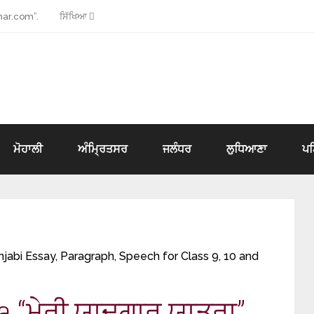
ar.com”.
ਸਿੱਖਿਆ
ਮੋਹਾਲੀ
ਅੰਮ੍ਰਿਤਸਰ
ਜਲੰਧਰ
ਲੁਧਿਆਣਾ
ਪ
njabi Essay, Paragraph, Speech for Class 9, 10 and
 “ਮੇਰੀ ਯਾਦਗਾਰ ਯਾਤਰਾ”