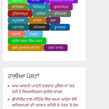
ਬਰਨਾਲਾ
ਬਠਿੰਡਾ
ਫਤਹਿਗੜ੍ਹ ਸਾਹਿਬ
ਫਾਜ਼ਿਲਕਾ
ਫਿਰੋਜ਼ਪੁਰ
ਗੁਰਦਾਸਪੁਰ
ਹੁਸ਼ਿਆਰਪੁਰ
ਜਲੰਧਰ
ਲੁਧਿਆਣਾ
ਕਪੂਰਥਲਾ
ਮਾਨਸਾ
ਮੋਗਾ
ਪਠਾਨਕੋਟ
ਪਟਿਆਲਾ
ਰੂਪਨਗਰ
ਮੋਹਾਲੀ
ਸੰਗਰੂਰ
ਸ਼ਹੀਦ ਭਗਤ ਸਿੰਘ ਨਗਰ
ਸ਼੍ਰੀ ਮੁਕਤਸਰ ਸਾਹਿਬ
ਤਰਨ ਤਾਰਨ
ਹਾਲੀਆ ਪੋਸਟਾਂ
ਆਮ ਆਦਮੀ ਪਾਰਟੀ ਸਰਕਾਰ ਪੁਲਿਸ ਦਾ ਕਰ
ਰਹੀ ਹੈ ਸਿਆਸੀਕਰਨ-ਸੁਨੀਲ ਜਾਖੜ
ਡੀਟੀਐੱਫ ਨਾਲ ਮੀਟਿੰਗ ਵਿੱਚ ਅਮਨ ਅਰੋੜਾ ਵੱਲੋਂ
ਅਧਿਆਪਕਾਂ ਦੀ ਤਨਖਾਹ ਕਟੌਤੀ ਦੇ ਪੱਤਰ ‘ਤੇ ਰੋਕ