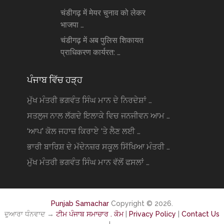
चंडीगढ़ में मेयर चुनाव को लेकर
भाजपा …
चंडीगढ़ में अब पुलिस शिकायत
प्राधिकरण कार्यरत: …
ਪੰਜਾਬ ਵਿੱਚ ਹੜ੍ਹ
ਮੁੱਖ ਮੰਤਰੀ ਭਗਵੰਤ ਸਿੰਘ ਮਾਨ ਦੇ ਨਿਰਦੇਸ਼ਾਂ …
ਸਤਲੁਜ ਨਾਲ ਲੱਗਦੇ ਇਲਾਕੇ ਵਿਚ ਜਨਜੀਵਨ ਆਮ …
‘ਆਪ’ ਕੋਲ ਜਹਾਜ਼ ਕਿਰਾਏ ‘ਤੇ ਲੈਣ ਲਈ …
ਭਾਰੀ ਬਾਰਿਸ਼ ਦੇ ਮੱਦੇਨਜ਼ਰ ਸਕੂਲ ਸਿੱਖਿਆ ਮੰਤਰੀ …
ਮੁੱਖ ਮੰਤਰੀ ਭਗਵੰਤ ਸਿੰਘ ਮਾਨ ਵੱਲੋਂ ਫਸਲਾਂ …
Punjab Samachar
Copyright © 2026.
ਦੁਆਰਾ ਧੰਨਵਾਦ →
ਟੀਮ ਪੰਜਾਬ ਸਮਾਚਾਰ . ਕੋਮ
|
Privacy Policy
|
Contact Us