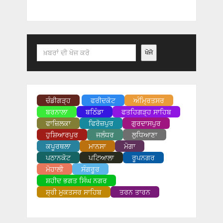
Search
ਖੋਜੋ
ਚੰਡੀਗੜ੍ਹ
ਫਰੀਦਕੋਟ
ਅੰਮ੍ਰਿਤਸਰ
ਬਰਨਾਲਾ
ਬਠਿੰਡਾ
ਫਤਹਿਗੜ੍ਹ ਸਾਹਿਬ
ਫਾਜ਼ਿਲਕਾ
ਫਿਰੋਜ਼ਪੁਰ
ਗੁਰਦਾਸਪੁਰ
ਹੁਸ਼ਿਆਰਪੁਰ
ਜਲੰਧਰ
ਲੁਧਿਆਣਾ
ਕਪੂਰਥਲਾ
ਮਾਨਸਾ
ਮੋਗਾ
ਪਠਾਨਕੋਟ
ਪਟਿਆਲਾ
ਰੂਪਨਗਰ
ਮੋਹਾਲੀ
ਸੰਗਰੂਰ
ਸ਼ਹੀਦ ਭਗਤ ਸਿੰਘ ਨਗਰ
ਸ਼੍ਰੀ ਮੁਕਤਸਰ ਸਾਹਿਬ
ਤਰਨ ਤਾਰਨ