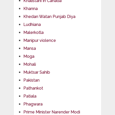
Khalistani In Canada
Khanna
Khedan Watan Punjab Diya
Ludhiana
Malerkotla
Manipur violence
Mansa
Moga
Mohali
Muktsar Sahib
Pakistan
Pathankot
Patiala
Phagwara
Prime Minister Narender Modi