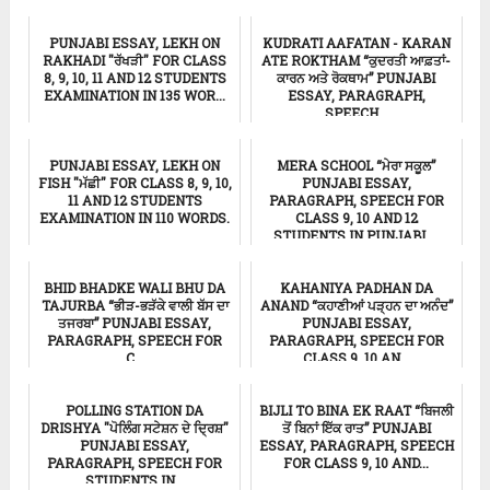
ਸਿੱਖਿਆ
ਸਿੱਖਿਆ
PUNJABI ESSAY, LEKH ON
KUDRATI AAFATAN - KARAN
RAKHADI "ਰੱਖੜੀ" FOR CLASS
ATE ROKTHAM “ਕੁਦਰਤੀ ਆਫ਼ਤਾਂ-
8, 9, 10, 11 AND 12 STUDENTS
ਕਾਰਨ ਅਤੇ ਰੋਕਥਾਮ” PUNJABI
EXAMINATION IN 135 WOR...
ESSAY, PARAGRAPH,
SPEECH...
ਸਿੱਖਿਆ
ਸਿੱਖਿਆ
PUNJABI ESSAY, LEKH ON
MERA SCHOOL “ਮੇਰਾ ਸਕੂਲ”
FISH "ਮੱਛੀ" FOR CLASS 8, 9, 10,
PUNJABI ESSAY,
11 AND 12 STUDENTS
PARAGRAPH, SPEECH FOR
EXAMINATION IN 110 WORDS.
CLASS 9, 10 AND 12
STUDENTS IN PUNJABI ...
ਸਿੱਖਿਆ
ਸਿੱਖਿਆ
BHID BHADKE WALI BHU DA
KAHANIYA PADHAN DA
TAJURBA “ਭੀੜ-ਭੜੱਕੇ ਵਾਲੀ ਬੱਸ ਦਾ
ANAND “ਕਹਾਣੀਆਂ ਪੜ੍ਹਨ ਦਾ ਅਨੰਦ”
ਤਜਰਬਾ” PUNJABI ESSAY,
PUNJABI ESSAY,
PARAGRAPH, SPEECH FOR
PARAGRAPH, SPEECH FOR
C...
CLASS 9, 10 AN...
ਸਿੱਖਿਆ
Punjabi Essay
POLLING STATION DA
BIJLI TO BINA EK RAAT “ਬਿਜਲੀ
DRISHYA "ਪੋਲਿੰਗ ਸਟੇਸ਼ਨ ਦੇ ਦ੍ਰਿਸ਼"
ਤੋਂ ਬਿਨਾਂ ਇੱਕ ਰਾਤ” PUNJABI
PUNJABI ESSAY,
ESSAY, PARAGRAPH, SPEECH
PARAGRAPH, SPEECH FOR
FOR CLASS 9, 10 AND...
STUDENTS IN...