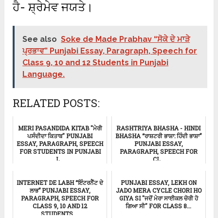
ਹੈ- ਸ਼੍ਰੇਮੇਵ ਜਯਤੇ।
See also
Soke de Made Prabhav “ਸੋਕੇ ਦੇ ਮਾੜੇ
ਪ੍ਰਭਾਵ” Punjabi Essay, Paragraph, Speech for
Class 9, 10 and 12 Students in Punjabi
Language.
RELATED POSTS:
MERI PASANDIDA KITAB "ਮੇਰੀ
RASHTRIYA BHASHA - HINDI
ਪਸੰਦੀਦਾ ਕਿਤਾਬ" PUNJABI
BHASHA “ਰਾਸ਼ਟਰੀ ਭਾਸ਼ਾ: ਹਿੰਦੀ ਭਾਸ਼ਾ”
ESSAY, PARAGRAPH, SPEECH
PUNJABI ESSAY,
FOR STUDENTS IN PUNJABI
PARAGRAPH, SPEECH FOR
L...
CL...
ਸਿੱਖਿਆ
Punjabi Essay
INTERNET DE LABH “ਇੰਟਰਨੈੱਟ ਦੇ
PUNJABI ESSAY, LEKH ON
ਲਾਭ” PUNJABI ESSAY,
JADO MERA CYCLE CHORI HO
PARAGRAPH, SPEECH FOR
GIYA SI "ਜਦੋਂ ਮੇਰਾ ਸਾਈਕਲ ਚੋਰੀ ਹੋ
CLASS 9, 10 AND 12
ਗਿਆ ਸੀ" FOR CLASS 8...
STUDENTS ...