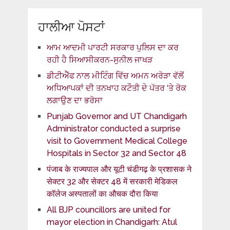
ਹਾਲੀਆ ਪੋਸਟਾਂ
ਆਮ ਆਦਮੀ ਪਾਰਟੀ ਸਰਕਾਰ ਪੁਲਿਸ ਦਾ ਕਰ
ਰਹੀ ਹੈ ਸਿਆਸੀਕਰਨ-ਸੁਨੀਲ ਜਾਖੜ
ਡੀਟੀਐੱਫ ਨਾਲ ਮੀਟਿੰਗ ਵਿੱਚ ਅਮਨ ਅਰੋੜਾ ਵੱਲੋਂ
ਅਧਿਆਪਕਾਂ ਦੀ ਤਨਖਾਹ ਕਟੌਤੀ ਦੇ ਪੱਤਰ ‘ਤੇ ਰੋਕ
ਲਗਾਉਣ ਦਾ ਭਰੋਸਾ
Punjab Governor and UT Chandigarh
Administrator conducted a surprise
visit to Government Medical College
Hospitals in Sector 32 and Sector 48
पंजाब के राज्यपाल और यूटी चंडीगढ़ के प्रशासक ने
सेक्टर 32 और सेक्टर 48 में सरकारी मेडिकल
कॉलेज अस्पतालों का औचक दौरा किया
All BJP councillors are united for
mayor election in Chandigarh: Atul