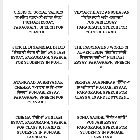
Punjabi Essay
ਸਿੱਖਿਆ
CRISIS OF SOCIAL VALUES
VIDYARTHI ATE ANUSHASAN
“ਸਮਾਜਿਕ ਕਦਰਾਂ-ਕੀਮਤਾਂ ਦਾ ਸੰਕਟ”
“ਵਿਦਿਆਰਥੀ ਅਤੇ ਅਨੁਸ਼ਾਸਨ”
PUNJABI ESSAY,
PUNJABI ESSAY,
PARAGRAPH, SPEECH FOR
PARAGRAPH, SPEECH FOR
CLASS 9, ...
CLASS 9, 10 AND...
ਸਿੱਖਿਆ
ਸਿੱਖਿਆ
JUNGLE DI SAMBHAL DI LOD
THE FASCINATING WORLD OF
"ਜੰਗਲ ਦੀ ਸੰਭਾਲ ਦੀ ਲੋੜ" PUNJABI
ADVERTISING “ਇਸ਼ਤਿਹਾਰਾਂ ਦੀ
ESSAY, PARAGRAPH, SPEECH
ਦਿਲਚਸਪ ਦੁਨੀਆ” PUNJABI
FOR STUDENTS IN PUN...
ESSAY, PARAGRAPH, SPEECH
F...
ਸਿੱਖਿਆ
ਸਿੱਖਿਆ
ATANKWAD DA BHIYANAK
SIKHIYA DA ADHIKAR “ਸਿੱਖਿਆ
CHEHRA “ਅੱਤਵਾਦ ਦਾ ਭਿਆਨਕ
ਦਾ ਅਧਿਕਾਰ” PUNJABI ESSAY,
ਚਿਹਰਾ” PUNJABI ESSAY,
PARAGRAPH, SPEECH FOR
PARAGRAPH, SPEECH FOR
CLASS 9, 10 AND 12 STUDEN...
CLASS 9, 1...
ਸਿੱਖਿਆ
ਸਿੱਖਿਆ
CINEMA “ਸਿਨੇਮਾ” PUNJABI
SONIA GANDHI "ਸੋਨੀਆ ਗਾਂਧੀ"
ESSAY, PARAGRAPH, SPEECH
PUNJABI ESSAY,
FOR CLASS 9, 10 AND 12
PARAGRAPH, SPEECH FOR
STUDENTS IN PUNJABI
STUDENTS IN PUNJABI
LANGUAGE...
LANGUAGE.