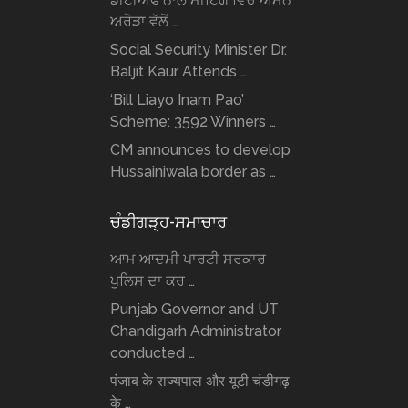
ਅਰੋੜਾ ਵੱਲੋਂ …
Social Security Minister Dr.
Baljit Kaur Attends …
‘Bill Liayo Inam Pao’
Scheme: 3592 Winners …
CM announces to develop
Hussainiwala border as …
ਚੰਡੀਗੜ੍ਹ-ਸਮਾਚਾਰ
ਆਮ ਆਦਮੀ ਪਾਰਟੀ ਸਰਕਾਰ
ਪੁਲਿਸ ਦਾ ਕਰ …
Punjab Governor and UT
Chandigarh Administrator
conducted …
पंजाब के राज्यपाल और यूटी चंडीगढ़
के …