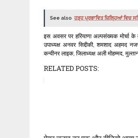
See also
ਹੜ੍ਹ ਪ੍ਰਭਾਵਿਤ ਜ਼ਿਲ੍ਹਿਆਂ ਵਿਚ ਸਥਿ
इस अवसर पर हरियाणा अल्पसंख्यक मोर्चा के म
उपाध्यक्ष अनवर सिद्दीकी, शमशाद अहमद नजर
कन्वीनर लाइक, जिलाध्यक्ष अली मोहम्मद, मुल्त
RELATED POSTS: