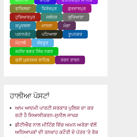
ਬਰਨਾਲਾ
ਬਠਿੰਡਾ
ਫਤਹਿਗੜ੍ਹ ਸਾਹਿਬ
ਫਾਜ਼ਿਲਕਾ
ਫਿਰੋਜ਼ਪੁਰ
ਗੁਰਦਾਸਪੁਰ
ਹੁਸ਼ਿਆਰਪੁਰ
ਜਲੰਧਰ
ਲੁਧਿਆਣਾ
ਕਪੂਰਥਲਾ
ਮਾਨਸਾ
ਮੋਗਾ
ਪਠਾਨਕੋਟ
ਪਟਿਆਲਾ
ਰੂਪਨਗਰ
ਮੋਹਾਲੀ
ਸੰਗਰੂਰ
ਸ਼ਹੀਦ ਭਗਤ ਸਿੰਘ ਨਗਰ
ਸ਼੍ਰੀ ਮੁਕਤਸਰ ਸਾਹਿਬ
ਤਰਨ ਤਾਰਨ
ਹਾਲੀਆ ਪੋਸਟਾਂ
ਆਮ ਆਦਮੀ ਪਾਰਟੀ ਸਰਕਾਰ ਪੁਲਿਸ ਦਾ ਕਰ
ਰਹੀ ਹੈ ਸਿਆਸੀਕਰਨ-ਸੁਨੀਲ ਜਾਖੜ
ਡੀਟੀਐੱਫ ਨਾਲ ਮੀਟਿੰਗ ਵਿੱਚ ਅਮਨ ਅਰੋੜਾ ਵੱਲੋਂ
ਅਧਿਆਪਕਾਂ ਦੀ ਤਨਖਾਹ ਕਟੌਤੀ ਦੇ ਪੱਤਰ ‘ਤੇ ਰੋਕ