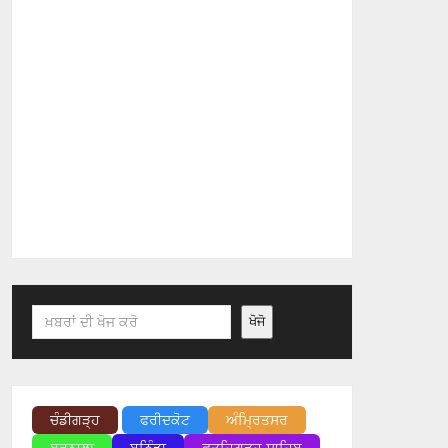
Search
ਖੋਜੋ
ਚੰਡੀਗੜ੍ਹ
ਫਰੀਦਕੋਟ
ਅੰਮ੍ਰਿਤਸਰ