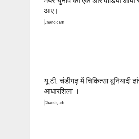
मेयर चुनाव का एक और वीडियो आया सा
आए।
Chandigarh
यू.टी. चंडीगढ़ में चिकित्सा बुनियादी 
आधारशिला ।
Chandigarh