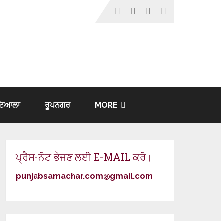
ਟਿਆਲਾ
ਰੂਪਨਗਰ
MORE
ਪ੍ਰੈਸ-ਨੋਟ ਭੇਜਣ ਲਈ E-MAIL ਕਰੋ।
punjabsamachar.com@gmail.com