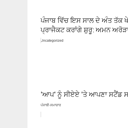
ਪੰਜਾਬ ਵਿੱਚ ਇਸ ਸਾਲ ਦੇ ਅੰਤ ਤੱਕ ਖ
ਪ੍ਰਾਜੈਕਟ ਕਰਾਂਗੇ ਸ਼ੁਰੂ: ਅਮਨ ਅਰੋੜ
Uncategorized
'ਆਪ' ਨੂੰ ਸੀਏਏ 'ਤੇ ਆਪਣਾ ਸਟੈਂਡ ਸ
ਪੰਜਾਬੀ-ਸਮਾਚਾਰ