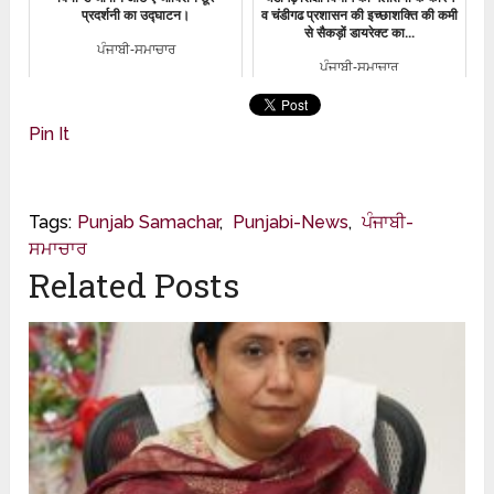
प्रदर्शनी का उद्घाटन।
व चंडीगढ प्रशासन की इच्छाशक्ति की कमी
से सैकड़ों डायरेक्ट का...
ਪੰਜਾਬੀ-ਸਮਾਚਾਰ
ਪੰਜਾਬੀ-ਸਮਾਚਾਰ
Pin It
Tags:
Punjab Samachar
,
Punjabi-News
,
ਪੰਜਾਬੀ-
ਸਮਾਚਾਰ
Related Posts