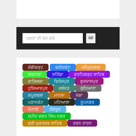
Search
ਖੋਜੋ
ਚੰਡੀਗੜ੍ਹ
ਫਰੀਦਕੋਟ
ਅੰਮ੍ਰਿਤਸਰ
ਬਰਨਾਲਾ
ਬਠਿੰਡਾ
ਫਤਹਿਗੜ੍ਹ ਸਾਹਿਬ
ਫਾਜ਼ਿਲਕਾ
ਫਿਰੋਜ਼ਪੁਰ
ਗੁਰਦਾਸਪੁਰ
ਹੁਸ਼ਿਆਰਪੁਰ
ਜਲੰਧਰ
ਲੁਧਿਆਣਾ
ਕਪੂਰਥਲਾ
ਮਾਨਸਾ
ਮੋਗਾ
ਪਠਾਨਕੋਟ
ਪਟਿਆਲਾ
ਰੂਪਨਗਰ
ਮੋਹਾਲੀ
ਸੰਗਰੂਰ
ਸ਼ਹੀਦ ਭਗਤ ਸਿੰਘ ਨਗਰ
ਸ਼੍ਰੀ ਮੁਕਤਸਰ ਸਾਹਿਬ
ਤਰਨ ਤਾਰਨ