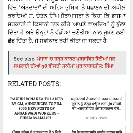
ਵਿੱਚ “ਅੰਨਦਾਤਾ” ਦੀ ਅਹਿਮ ਭੂਮਿਕਾ ਨੂੰ ਪਛਾਣਨ ਦੀ ਅਪੀਲ
ਕਰਦਿਆਂ ਸ. ਚੇਤਨ ਸਿੰਘ ਜੌੜਾਮਾਜਰਾ ਨੇ ਕਿਹਾ ਕਿ ਭਾਜਪਾ
ਸਰਕਾਰਾਂ ਨੇ ਕਿਸਾਨਾਂ ਨਾਲ ਕੀਤੇ ਆਪਣੇ ਵਾਅਦਿਆਂ ਨੂੰ ਭੁੱਲਾ
ਦਿੱਤਾ ਹੈ ਅਤੇ ਉਨ੍ਹਾਂ ਨੂੰ ਵੱਡੀਆਂ ਚੁਣੌਤੀਆਂ ਨਾਲ ਜੂਝਣ ਲਈ
ਛੱਡ ਦਿੱਤਾ ਹੈ, ਜੋ ਸਵੀਕਾਰ ਨਹੀਂ ਕੀਤਾ ਜਾ ਸਕਦਾ ਹੈ।
See also
ਪੰਜਾਬ ‘ਚ ਹੜ੍ਹ ਕਾਰਣ ਪ੍ਰਭਾਵਿਤ ਹੋਈਆਂ ਜਲ
ਸਪਲਾਈ ਦੀਆਂ 98 ਫੀਸਦੀ ਸਕੀਮਾਂ ਮੁੜ ਕਾਰਜਸ਼ੀਲ: ਜਿੰਪਾ
RELATED POSTS:
RAKHRI BONANZA TO LADIES
ਪੜ੍ਹੇ-ਲਿਖੇ ਨੌਜਵਾਨਾਂ ਦੇ ਪਰਵਾਸ ਕਰਨ ਦੇ
BY CM, ANNOUNCES TO FILL
ਰੁਝਾਨ ਨੂੰ ਠੱਲ੍ਹ ਪਾਉਣ ਲਈ ਮੁੱਖ ਮੰਤਰੀ
3000 NEW POSTS OF
ਦੀ ਅਗਵਾਈ ਹੇਠ ਪੰਜਾਬ ਸਰਕਾਰ ਵੱਲੋ...
ANGANWADI WORKERS -
PUNJABSAMACH...
ਪੰਜਾਬੀ-ਸਮਾਚਾਰ
Barnala
ਪੰਜਾਬ ਪੁਲਿਸ ਨੇ ਤਰਨਤਾਰਨ ਤੋਂ 5 ਕਿਲੋ
देश के उपराष्ट्रपति जगदीप धनखड़ पहुंचे