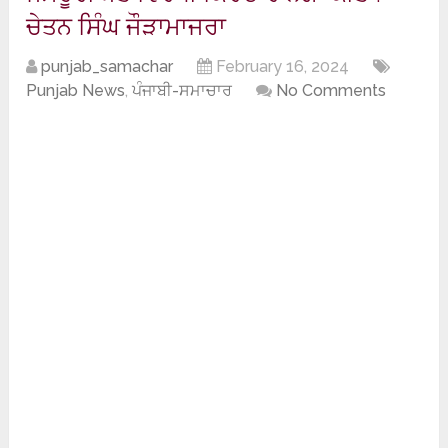
ਚੇਤਨ ਸਿੰਘ ਜੌੜਾਮਾਜਰਾ
punjab_samachar
February 16, 2024
Punjab News
,
ਪੰਜਾਬੀ-ਸਮਾਚਾਰ
No Comments