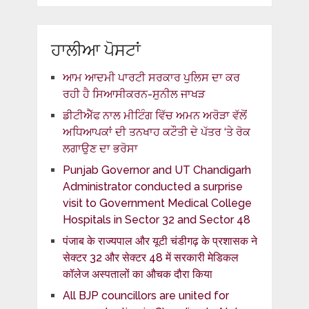
ਹਾਲੀਆ ਪੋਸਟਾਂ
ਆਮ ਆਦਮੀ ਪਾਰਟੀ ਸਰਕਾਰ ਪੁਲਿਸ ਦਾ ਕਰ
ਰਹੀ ਹੈ ਸਿਆਸੀਕਰਨ-ਸੁਨੀਲ ਜਾਖੜ
ਡੀਟੀਐੱਫ ਨਾਲ ਮੀਟਿੰਗ ਵਿੱਚ ਅਮਨ ਅਰੋੜਾ ਵੱਲੋਂ
ਅਧਿਆਪਕਾਂ ਦੀ ਤਨਖਾਹ ਕਟੌਤੀ ਦੇ ਪੱਤਰ ‘ਤੇ ਰੋਕ
ਲਗਾਉਣ ਦਾ ਭਰੋਸਾ
Punjab Governor and UT Chandigarh
Administrator conducted a surprise
visit to Government Medical College
Hospitals in Sector 32 and Sector 48
पंजाब के राज्यपाल और यूटी चंडीगढ़ के प्रशासक ने
सेक्टर 32 और सेक्टर 48 में सरकारी मेडिकल
कॉलेज अस्पतालों का औचक दौरा किया
All BJP councillors are united for