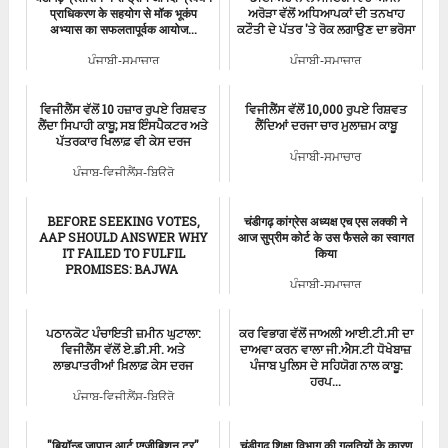
प्राधिकरण के सहयोग से मॉक भूकंप
ਅਰੋੜਾ ਵੱਲੋਂ ਅਧਿਆਪਕਾਂ ਦੀ ਤਨਖਾਹ
अभ्यास का सफलतापूर्वक आयोज...
ਕਟੌਤੀ ਦੇ ਪੱਤਰ 'ਤੇ ਰੋਕ ਲਗਾਉਣ ਦਾ ਭਰੋਸਾ
ਪੰਜਾਬੀ-ਸਮਾਚਾਰ
ਪੰਜਾਬੀ-ਸਮਾਚਾਰ
ਵਿਜੀਲੈਂਸ ਵੱਲੋਂ 10 ਹਜ਼ਾਰ ਰੁਪਏ ਰਿਸ਼ਵਤ
ਵਿਜੀਲੈਂਸ ਵੱਲੋਂ 10,000 ਰੁਪਏ ਰਿਸ਼ਵਤ
ਲੈਂਦਾ ਸਿਪਾਹੀ ਕਾਬੂ; ਸਬ ਇੰਸਪੈਕਟਰ ਅਤੇ
ਲੈਂਦਿਆਂ ਦਰਜਾ ਚਾਰ ਮੁਲਾਜ਼ਮ ਕਾਬੂ
ਪੱਤਰਕਾਰ ਖਿਲਾਫ਼ ਵੀ ਕੇਸ ਦਰਜ
ਪੰਜਾਬੀ-ਸਮਾਚਾਰ
ਪੰਜਾਬ-ਵਿਜੀਲੈਂਸ-ਬਿਊਰੋ
BEFORE SEEKING VOTES,
चंडीगढ़ कांग्रेस अध्यक्ष एच एस लक्की ने
AAP SHOULD ANSWER WHY
आज सुप्रीम कोर्ट के उस फैसले का स्वागत
IT FAILED TO FULFIL
किया
PROMISES: BAJWA
ਪੰਜਾਬੀ-ਸਮਾਚਾਰ
ਪੰਜਾਬੀ-ਸਮਾਚਾਰ
ਪਠਾਨਕੋਟ ਪੰਚਾਇਤੀ ਜ਼ਮੀਨ ਘੁਟਾਲਾ:
ਕਰ ਵਿਭਾਗ ਵੱਲੋਂ ਜਾਅਲੀ ਆਈ.ਟੀ.ਸੀ ਦਾ
ਵਿਜੀਲੈਂਸ ਵੱਲੋਂ ਏ.ਡੀ.ਸੀ. ਅਤੇ
ਦਾਅਵਾ ਕਰਨ ਵਾਲਾ ਜੀ.ਐਸ.ਟੀ ਧੋਖੇਬਾਜ਼
ਲਾਭਪਾਤਰੀਆਂ ਖ਼ਿਲਾਫ਼ ਕੇਸ ਦਰਜ
ਪੰਜਾਬ ਪੁਲਿਸ ਦੇ ਸਹਿਯੋਗ ਨਾਲ ਕਾਬੂ:
ਹਰਪ...
ਪੰਜਾਬ-ਵਿਜੀਲੈਂਸ-ਬਿਊਰੋ
ਪੰਜਾਬੀ-ਸਮਾਚਾਰ
"बियॉन्ड जापान आर्ट एग्जीबिशन टूर"
चंडीगढ़ शिक्षा विभाग की गलतियों के कारण