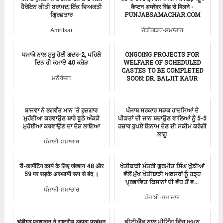
ਹੈਰੋਇਨ ਕੀਤੀ ਬਰਾਮਦ; ਇੱਕ ਵਿਅਕਤੀ
कैप्टन अमरेंदर सिंह से मिलने -
ਗ੍ਰਿਫ਼ਤਾਰ
PUNJABSAMACHAR.COM
Amritsar
ਚੰਡੀਗੜ੍ਹ-ਸਮਾਚਾਰ
ਧਮਾਕੇ ਨਾਲ ਸ਼ੁਰੂ ਹੋਈ ਗਦਰ-2, ਪਹਿਲੇ
ONGOING PROJECTS FOR
ਦਿਨ ਹੀ ਕਮਾਏ 40 ਕਰੋੜ
WELFARE OF SCHEDULED
CASTES TO BE COMPLETED
SOON: DR. BALJIT KAUR
ਮਨੋਰੰਜਨ
ਪੰਜਾਬੀ-ਸਮਾਚਾਰ
ਬਾਜਵਾ ਨੇ ਭਗਵੰਤ ਮਾਨ 'ਤੇ ਰੁਜ਼ਗਾਰ
ਪੰਜਾਬ ਸਰਕਾਰ ਸੜਕ ਹਾਦਸਿਆਂ ਦੇ
ਮੁਹੱਈਆ ਕਰਵਾਉਣ ਬਾਰੇ ਝੂਠੇ ਅੰਕੜੇ
ਪੀੜਤਾਂ ਦੀ ਜਾਨ ਬਚਾਉਣ ਵਾਲਿਆਂ ਨੂੰ 5-5
ਮੁਹੱਈਆ ਕਰਵਾਉਣ ਦਾ ਦੋਸ਼ ਲਾਇਆ
ਹਜ਼ਾਰ ਰੁਪਏ ਇਨਾਮ ਦੇਣ ਦੀ ਸਕੀਮ ਕਰੇਗੀ
ਲਾਗੂ
ਪੰਜਾਬੀ-ਸਮਾਚਾਰ
ਪੰਜਾਬੀ-ਸਮਾਚਾਰ
री-कार्पेटिंग कार्य के लिए जंक्शन 48 और
ਖੇਤੀਬਾੜੀ ਮੰਤਰੀ ਗੁਰਮੀਤ ਸਿੰਘ ਖੁੱਡੀਆਂ
59 पर सड़के अस्थायी रूप से बंद ।
ਵੱਲੋਂ ਮੁੱਖ ਖੇਤੀਬਾੜੀ ਅਫ਼ਸਰਾਂ ਨੂੰ ਹੜ੍ਹ
ਪ੍ਰਭਾਵਿਤ ਕਿਸਾਨਾਂ ਦੀ ਵੱਧ ਤੋਂ ਵ...
ਪੰਜਾਬੀ-ਸਮਾਚਾਰ
ਪੰਜਾਬੀ-ਸਮਾਚਾਰ
चंडीगढ़ प्रशासन ने राष्ट्रीय आपदा प्रबंधन
ਡੀਟੀਐੱਫ ਨਾਲ ਮੀਟਿੰਗ ਵਿੱਚ ਅਮਨ