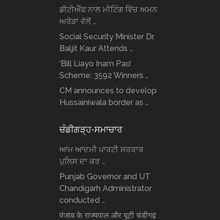
ਡੀਟੀਐੱਫ ਨਾਲ ਮੀਟਿੰਗ ਵਿੱਚ ਅਮਨ
ਅਰੋੜਾ ਵੱਲੋਂ …
Social Security Minister Dr.
Baljit Kaur Attends …
‘Bill Liayo Inam Pao’
Scheme: 3592 Winners …
CM announces to develop
Hussainiwala border as …
ਚੰਡੀਗੜ੍ਹ-ਸਮਾਚਾਰ
ਆਮ ਆਦਮੀ ਪਾਰਟੀ ਸਰਕਾਰ
ਪੁਲਿਸ ਦਾ ਕਰ …
Punjab Governor and UT
Chandigarh Administrator
conducted …
पंजाब के राज्यपाल और यूटी चंडीगढ़