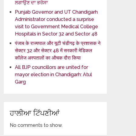
ਲਗਾਉਣ ਦਾ ਭਰੋਸਾ
Punjab Governor and UT Chandigarh
Administrator conducted a surprise
visit to Government Medical College
Hospitals in Sector 32 and Sector 48
पंजाब के राज्यपाल और यूटी चंडीगढ़ के प्रशासक ने
सेक्टर 32 और सेक्टर 48 में सरकारी मेडिकल
कॉलेज अस्पतालों का औचक दौरा किया
All BJP councillors are united for
mayor election in Chandigarh: Atul
Garg
ਹਾਲੀਆ ਟਿੱਪਣੀਆਂ
No comments to show.