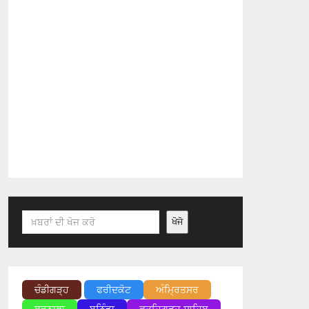
Search
ਖੋਜੋ
ਚੰਡੀਗੜ੍ਹ
ਫਰੀਦਕੋਟ
ਅੰਮ੍ਰਿਤਸਰ