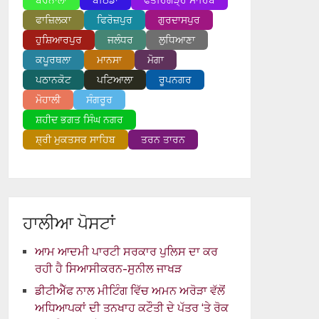
ਬਰਨਾਲਾ
ਬਠਿੰਡਾ
ਫਤਹਿਗੜ੍ਹ ਸਾਹਿਬ
ਫਾਜ਼ਿਲਕਾ
ਫਿਰੋਜ਼ਪੁਰ
ਗੁਰਦਾਸਪੁਰ
ਹੁਸ਼ਿਆਰਪੁਰ
ਜਲੰਧਰ
ਲੁਧਿਆਣਾ
ਕਪੂਰਥਲਾ
ਮਾਨਸਾ
ਮੋਗਾ
ਪਠਾਨਕੋਟ
ਪਟਿਆਲਾ
ਰੂਪਨਗਰ
ਮੋਹਾਲੀ
ਸੰਗਰੂਰ
ਸ਼ਹੀਦ ਭਗਤ ਸਿੰਘ ਨਗਰ
ਸ਼੍ਰੀ ਮੁਕਤਸਰ ਸਾਹਿਬ
ਤਰਨ ਤਾਰਨ
ਹਾਲੀਆ ਪੋਸਟਾਂ
ਆਮ ਆਦਮੀ ਪਾਰਟੀ ਸਰਕਾਰ ਪੁਲਿਸ ਦਾ ਕਰ
ਰਹੀ ਹੈ ਸਿਆਸੀਕਰਨ-ਸੁਨੀਲ ਜਾਖੜ
ਡੀਟੀਐੱਫ ਨਾਲ ਮੀਟਿੰਗ ਵਿੱਚ ਅਮਨ ਅਰੋੜਾ ਵੱਲੋਂ
ਅਧਿਆਪਕਾਂ ਦੀ ਤਨਖਾਹ ਕਟੌਤੀ ਦੇ ਪੱਤਰ ‘ਤੇ ਰੋਕ