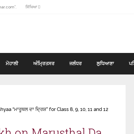
ar.com”.
ਸਿੱਖਿਆ
ਮੋਹਾਲੀ
ਅੰਮ੍ਰਿਤਸਰ
ਜਲੰਧਰ
ਲੁਧਿਆਣਾ
ਪ
aa “ਮਾਰੂਥਲ ਦਾ ਦ੍ਰਿਸ਼” for Class 8, 9, 10, 11 and 12
ekh on Marusthal Da