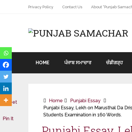
Privacy Policy
Contact Us
About “Punjab Samach
HOME
ਪੰਜਾਬ ਸਮਾਚਾਰ
ਚੰਡੀਗੜ੍ਹ
Home
Punjabi Essay
Tweet
Punjabi Essay, Lekh on Marusthal Da Drishy
Students Examination in 160 Words.
Pin It
Punjabi Essay, L