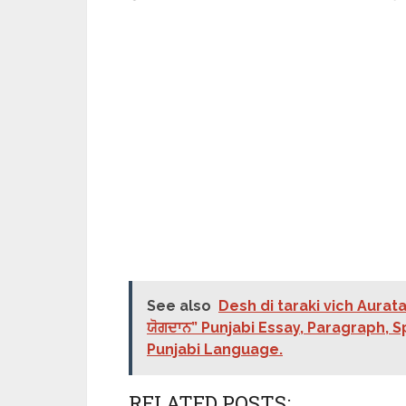
See also
Desh di taraki vich Auratan
ਯੋਗਦਾਨ” Punjabi Essay, Paragraph, S
Punjabi Language.
RELATED POSTS: