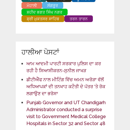
ਮੋਹਾਲੀ
ਸੰਗਰੂਰ
ਸ਼ਹੀਦ ਭਗਤ ਸਿੰਘ ਨਗਰ
ਸ਼੍ਰੀ ਮੁਕਤਸਰ ਸਾਹਿਬ
ਤਰਨ ਤਾਰਨ
ਹਾਲੀਆ ਪੋਸਟਾਂ
ਆਮ ਆਦਮੀ ਪਾਰਟੀ ਸਰਕਾਰ ਪੁਲਿਸ ਦਾ ਕਰ
ਰਹੀ ਹੈ ਸਿਆਸੀਕਰਨ-ਸੁਨੀਲ ਜਾਖੜ
ਡੀਟੀਐੱਫ ਨਾਲ ਮੀਟਿੰਗ ਵਿੱਚ ਅਮਨ ਅਰੋੜਾ ਵੱਲੋਂ
ਅਧਿਆਪਕਾਂ ਦੀ ਤਨਖਾਹ ਕਟੌਤੀ ਦੇ ਪੱਤਰ ‘ਤੇ ਰੋਕ
ਲਗਾਉਣ ਦਾ ਭਰੋਸਾ
Punjab Governor and UT Chandigarh
Administrator conducted a surprise
visit to Government Medical College
Hospitals in Sector 32 and Sector 48