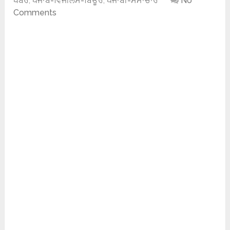
ਖਬਰ
,
ਪੰਜਾਬ-ਵਿਜੀਲੈਂਸ-ਬਿਊਰੋ
,
ਪੰਜਾਬੀ-ਸਮਾਚਾਰ
No
Comments