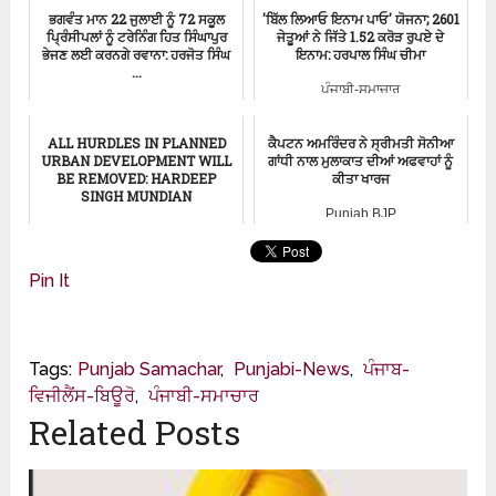
ਭਗਵੰਤ ਮਾਨ 22 ਜੁਲਾਈ ਨੂੰ 72 ਸਕੂਲ
'ਬਿੱਲ ਲਿਆਓ ਇਨਾਮ ਪਾਓ' ਯੋਜਨਾ; 2601
ਪ੍ਰਿੰਸੀਪਲਾਂ ਨੂੰ ਟਰੇਨਿੰਗ ਹਿਤ ਸਿੰਘਾਪੁਰ
ਜੇਤੂਆਂ ਨੇ ਜਿੱਤੇ 1.52 ਕਰੋੜ ਰੁਪਏ ਦੇ
ਭੇਜਣ ਲਈ ਕਰਨਗੇ ਰਵਾਨਾ: ਹਰਜੋਤ ਸਿੰਘ
ਇਨਾਮ: ਹਰਪਾਲ ਸਿੰਘ ਚੀਮਾ
...
ਪੰਜਾਬੀ-ਸਮਾਚਾਰ
ਸਕੂਲ ਸਿੱਖਿਆ ਸਮਾਚਾਰ
ALL HURDLES IN PLANNED
ਕੈਪਟਨ ਅਮਰਿੰਦਰ ਨੇ ਸ੍ਰੀਮਤੀ ਸੋਨੀਆ
URBAN DEVELOPMENT WILL
ਗਾਂਧੀ ਨਾਲ ਮੁਲਾਕਾਤ ਦੀਆਂ ਅਫਵਾਹਾਂ ਨੂੰ
BE REMOVED: HARDEEP
ਕੀਤਾ ਖਾਰਜ
SINGH MUNDIAN
Punjab BJP
ਪੰਜਾਬੀ-ਸਮਾਚਾਰ
Pin It
Tags:
Punjab Samachar
,
Punjabi-News
,
ਪੰਜਾਬ-
ਵਿਜੀਲੈਂਸ-ਬਿਊਰੋ
,
ਪੰਜਾਬੀ-ਸਮਾਚਾਰ
Related Posts