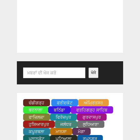
Search
ਖੋਜੋ
ਚੰਡੀਗੜ੍ਹ
ਫਰੀਦਕੋਟ
ਅੰਮ੍ਰਿਤਸਰ
ਬਰਨਾਲਾ
ਬਠਿੰਡਾ
ਫਤਹਿਗੜ੍ਹ ਸਾਹਿਬ
ਫਾਜ਼ਿਲਕਾ
ਫਿਰੋਜ਼ਪੁਰ
ਗੁਰਦਾਸਪੁਰ
ਹੁਸ਼ਿਆਰਪੁਰ
ਜਲੰਧਰ
ਲੁਧਿਆਣਾ
ਕਪੂਰਥਲਾ
ਮਾਨਸਾ
ਮੋਗਾ
ਪਠਾਨਕੋਟ
ਪਟਿਆਲਾ
ਰੂਪਨਗਰ