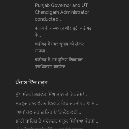
Punjab Governor and UT
Chandigarh Administrator
conducted …
पंजाब के राज्यपाल और यूटी चंडीगढ़
के …
चंडीगढ़ में मेयर चुनाव को लेकर
भाजपा …
चंडीगढ़ में अब पुलिस शिकायत
प्राधिकरण कार्यरत: …
ਪੰਜਾਬ ਵਿੱਚ ਹੜ੍ਹ
ਮੁੱਖ ਮੰਤਰੀ ਭਗਵੰਤ ਸਿੰਘ ਮਾਨ ਦੇ ਨਿਰਦੇਸ਼ਾਂ …
ਸਤਲੁਜ ਨਾਲ ਲੱਗਦੇ ਇਲਾਕੇ ਵਿਚ ਜਨਜੀਵਨ ਆਮ …
‘ਆਪ’ ਕੋਲ ਜਹਾਜ਼ ਕਿਰਾਏ ‘ਤੇ ਲੈਣ ਲਈ …
ਭਾਰੀ ਬਾਰਿਸ਼ ਦੇ ਮੱਦੇਨਜ਼ਰ ਸਕੂਲ ਸਿੱਖਿਆ ਮੰਤਰੀ …