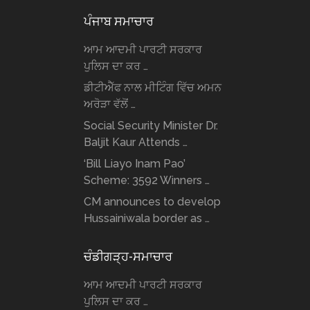
ਪੰਜਾਬ ਸਮਾਚਾਰ
ਆਮ ਆਦਮੀ ਪਾਰਟੀ ਸਰਕਾਰ
ਪੁਲਿਸ ਦਾ ਕਰ …
ਡੀਟੀਐੱਫ ਨਾਲ ਮੀਟਿੰਗ ਵਿੱਚ ਅਮਨ
ਅਰੋੜਾ ਵੱਲੋਂ …
Social Security Minister Dr.
Baljit Kaur Attends …
‘Bill Liayo Inam Pao’
Scheme: 3592 Winners …
CM announces to develop
Hussainiwala border as …
ਚੰਡੀਗੜ੍ਹ-ਸਮਾਚਾਰ
ਆਮ ਆਦਮੀ ਪਾਰਟੀ ਸਰਕਾਰ
ਪੁਲਿਸ ਦਾ ਕਰ …