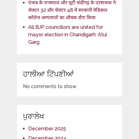
पंजाब के राज्यपाल और यूटी चंडीगढ़ के प्रशासक ने
सेक्टर 32 और सेक्टर 48 में सरकारी मेडिकल
कॉलेज अस्पतालों का औचक दौरा किया
All BJP councillors are united for
mayor election in Chandigarh: Atul
Garg
ਹਾਲੀਆ ਟਿੱਪਣੀਆਂ
No comments to show.
ਪੁਰਾਲੇਖ
December 2025
December 2024