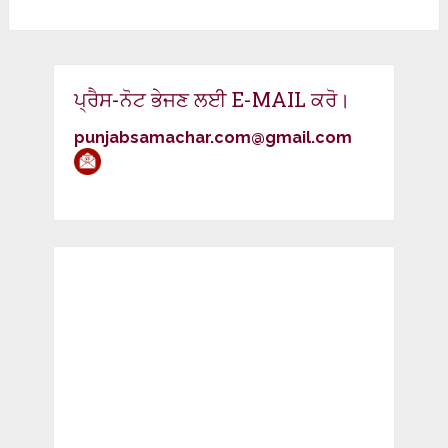
ਪ੍ਰੈਸ-ਨੋਟ ਭੇਜਣ ਲਈ E-MAIL ਕਰੋ।
punjabsamachar.com@gmail.com