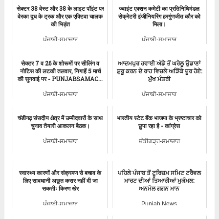
सेक्टर 38 वेस्ट और 38 के लाइट पॉइंट पर
ज्वाइंट एक्शन कमेटी का प्रतिनिधिमंडल
वेरका दूध के ट्रक और एक एक्टिवा चालक
सेक्रेटरी इंजीनियरिंग हरगुंणजीत कौर को
की भिड़ंत
मिला।
ਪੰਜਾਬੀ-ਸਮਾਚਾਰ
ਪੰਜਾਬੀ-ਸਮਾਚਾਰ
सेक्टर 7 व 26 के शोरूमों पर सीलिंग व
ਆਦਮਪੁਰ ਹਵਾਈ ਅੱਡੇ ਤੋਂ ਘਰੇਲੂ ਉਡਾਣਾਂ
नोटिस की लटकी तलवार, निगाहें 5 मार्च
ਸ਼ੁਰੂ ਕਰਨ ਦੇ ਰਾਹ ਵਿਚਲੇ ਅੜਿੱਕੇ ਦੂਰ ਹੋਏ:
की सुनवाई पर - PUNJABSAMAC...
ਮੁੱਖ ਮੰਤਰੀ
ਪੰਜਾਬੀ-ਸਮਾਚਾਰ
ਪੰਜਾਬੀ-ਸਮਾਚਾਰ
चंडीगढ़ संसदीय क्षेत्र में उम्मीदवारों के साथ
भारतीय स्टेट बैंक भाजपा के भ्रष्टाचार को
चुनाव तैयारी आकलन बैठक।
छुपा रहा है - कांग्रेस
ਪੰਜਾਬੀ-ਸਮਾਚਾਰ
ਚੰਡੀਗੜ੍ਹ-ਸਮਾਚਾਰ
स्वास्थ्य कारणों और संक्रमण से बचाव के
ਪਹਿਲੇ ਪੰਜਾਬ ਤੋਂ ਟੂਰਿਜ਼ਮ ਸਮਿਟ ਟਰੈਵਲ
लिए सावधानी अछूत करार नहीं दी जा
ਮਾਰਟ ਦੀਆਂ ਤਿਆਰੀਆਂ ਮੁਕੰਮਲ:
सकतीः किरण खेर
ਅਨਮੋਲ ਗਗਨ ਮਾਨ
ਪੰਜਾਬੀ-ਸਮਾਚਾਰ
Punjab News