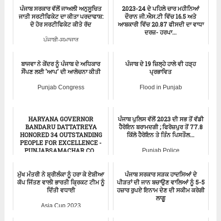
ਪੰਜਾਬ ਸਰਕਾਰ ਵੱਲੋਂ ਜਾਅਲੀ ਅਨੁਸੂਚਿਤ
2023-24 ਦੇ ਪਹਿਲੇ ਚਾਰ ਮਹੀਨਿਆਂ
ਜਾਤੀ ਸਰਟੀਫਿਕੇਟ ਦਾ ਕੀਤਾ ਪਰਦਾਫਾਸ਼:
ਦੌਰਾਨ ਜੀ.ਐਸ.ਟੀ ਵਿੱਚ 16.5 ਅਤੇ
ਦੋ ਹੋਰ ਸਰਟੀਫਿਕੇਟ ਕੀਤੇ ਰੱਦ
ਆਬਕਾਰੀ ਵਿੱਚ 20.87 ਫੀਸਦੀ ਦਾ ਵਾਧਾ
ਦਰਜ਼- ਹਰਪਾ...
ਪੰਜਾਬੀ-ਸਮਾਚਾਰ
Aam Aadmi Party
ਬਾਜਵਾ ਨੇ ਕੇਂਦਰ ਨੂੰ ਪੰਜਾਬ ਦੇ ਅਧਿਕਾਰ
ਪੰਜਾਬ ਦੇ 19 ਜ਼ਿਲ੍ਹੇ ਹਾਲੇ ਵੀ ਹੜ੍ਹ
ਸੌਂਪਣ ਲਈ 'ਆਪ' ਦੀ ਆਲੋਚਨਾ ਕੀਤੀ
ਪ੍ਰਭਾਵਿਤ
Punjab Congress
Flood in Punjab
HARYANA GOVERNOR
ਪੰਜਾਬ ਪੁਲਿਸ ਵੱਲੋਂ 2023 ਦੀ ਸਭ ਤੋਂ ਵੱਡੀ
BANDARU DATTATREYA
ਹੈਰੋਇਨ ਬਰਾਮਦਗੀ ; ਫਿਰੋਜ਼ਪੁਰ ਤੋਂ 77.8
HONORED 34 OUTSTANDING
ਕਿੱਲੋ ਹੈਰੋਇਨ ਤੇ ਤਿੰਨ ਪਿਸਤੌਲ...
PEOPLE FOR EXCELLENCE -
PUNJABSAMACHAR.CO...
Punjab Police
ਚੰਡੀਗੜ੍ਹ-ਸਮਾਚਾਰ
ਮੁੱਖ ਮੰਤਰੀ ਨੇ ਸ਼੍ਰੀਲੰਕਾ ਨੂੰ ਹਰਾ ਕੇ ਏਸ਼ੀਆ
ਪੰਜਾਬ ਸਰਕਾਰ ਸੜਕ ਹਾਦਸਿਆਂ ਦੇ
ਕੱਪ ਜਿੱਤਣ ਵਾਲੀ ਭਾਰਤੀ ਕ੍ਰਿਕਟ ਟੀਮ ਨੂੰ
ਪੀੜਤਾਂ ਦੀ ਜਾਨ ਬਚਾਉਣ ਵਾਲਿਆਂ ਨੂੰ 5-5
ਦਿੱਤੀ ਵਧਾਈ
ਹਜ਼ਾਰ ਰੁਪਏ ਇਨਾਮ ਦੇਣ ਦੀ ਸਕੀਮ ਕਰੇਗੀ
ਲਾਗੂ
Asia Cup 2023
ਪੰਜਾਬੀ-ਸਮਾਚਾਰ