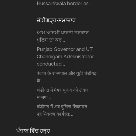
Hussainiwala border as …
ਚੰਡੀਗੜ੍ਹ-ਸਮਾਚਾਰ
ਆਮ ਆਦਮੀ ਪਾਰਟੀ ਸਰਕਾਰ
ਪੁਲਿਸ ਦਾ ਕਰ …
Punjab Governor and UT
Chandigarh Administrator
conducted …
पंजाब के राज्यपाल और यूटी चंडीगढ़
के …
चंडीगढ़ में मेयर चुनाव को लेकर
भाजपा …
चंडीगढ़ में अब पुलिस शिकायत
प्राधिकरण कार्यरत: …
ਪੰਜਾਬ ਵਿੱਚ ਹੜ੍ਹ