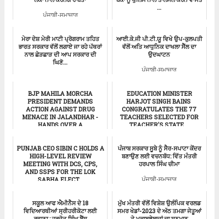
...
ਪੰਜਾਬੀ-ਸਮਾਚਾਰ
ਪੰਜਾਬੀ-ਸਮਾਚਾਰ
ਮੇਰਾ ਦੇਸ਼ ਮੇਰੀ ਮਾਟੀ ਪ੍ਰੋਗਰਾਮ ਤਹਿਤ
ਆਈ.ਕੇ.ਜੀ ਪੀ.ਟੀ.ਯੂ ਵਿਖੇ ਉਪ-ਕੁਲਪਤੀ
ਭਾਰਤ ਸਰਕਾਰ ਵੱਲੋਂ ਲਗਾਏ ਜਾ ਰਹੇ ਪੱਥਰਾਂ
ਵੱਲੋਂ ਅਤਿ ਆਧੁਨਿਕ ਦਾਖਲਾ ਸੈੱਲ ਦਾ
ਨਾਲ ਛੇੜਛਾੜ ਦੀ ਆਪ ਸਰਕਾਰ ਦੀ
ਉਦਘਾਟਨ
ਘਿਣੋ...
ਪੰਜਾਬੀ-ਸਮਾਚਾਰ
Punjab BJP
BJP MAHILA MORCHA
EDUCATION MINISTER
PRESIDENT DEMANDS
HARJOT SINGH BAINS
ACTION AGAINST DRUG
CONGRATULATES THE 77
MENACE IN JALANDHAR -
TEACHERS SELECTED FOR
HANDS OVER A
TEACHER'S STATE ...
MEMORANDU...
ਪੰਜਾਬੀ-ਸਮਾਚਾਰ
PUNJAB CEO SIBIN C HOLDS A
ਪੰਜਾਬ ਸਰਕਾਰ ਸੂਬੇ ਨੂੰ ਸੈਰ-ਸਪਾਟਾ ਕੇਂਦਰ
ਪੰਜਾਬੀ-ਸਮਾਚਾਰ
HIGH-LEVEL REVIEW
ਬਣਾਉਣ ਲਈ ਵਚਨਬੱਧ: ਵਿੱਤ ਮੰਤਰੀ
MEETING WITH DCS, CPS,
ਹਰਪਾਲ ਸਿੰਘ ਚੀਮਾ
AND SSPS FOR THE LOK
SABHA ELECT...
ਪੰਜਾਬੀ-ਸਮਾਚਾਰ
ਪੰਜਾਬੀ-ਸਮਾਚਾਰ
ਸਕੂਲ ਆਫ ਐਮੀਨੈਸ ਦੇ 18
ਮੁੱਖ ਮੰਤਰੀ ਵੱਲੋਂ ਵਿਸ਼ੇਸ਼ ਉਲੰਪਿਕ ਵਰਲਡ
ਵਿਦਿਆਰਥੀਆਂ ਸ੍ਰੀਹਰੀਕੋਟਾ ਲਈ
ਸਮਰ ਖੇਡਾਂ-2023 ਦੇ ਅੱਠ ਤਮਗਾ ਜੇਤੂਆਂ
ਰਵਾਨਾ : ਹਰਜੋਤ ਸਿੰਘ ਬੈਂਸ
ਤੇ ਮੁਕਾਬਲੇਬਾਜ਼ਾਂ ਦਾ ਸਨਮਾਨ