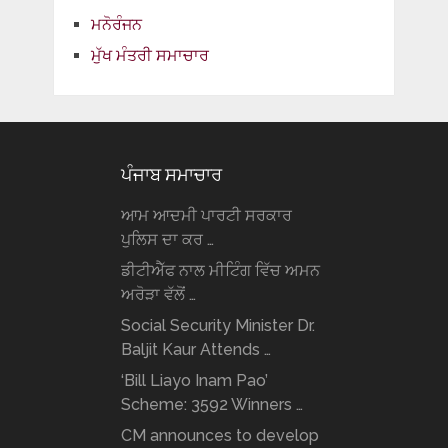
ਮਨੋਰੰਜਨ
ਮੁੱਖ ਮੰਤਰੀ ਸਮਾਚਾਰ
ਪੰਜਾਬ ਸਮਾਚਾਰ
ਆਮ ਆਦਮੀ ਪਾਰਟੀ ਸਰਕਾਰ
ਪੁਲਿਸ ਦਾ ਕਰ …
ਡੀਟੀਐੱਫ ਨਾਲ ਮੀਟਿੰਗ ਵਿੱਚ ਅਮਨ
ਅਰੋੜਾ ਵੱਲੋਂ …
Social Security Minister Dr.
Baljit Kaur Attends …
‘Bill Liayo Inam Pao’
Scheme: 3592 Winners …
CM announces to develop