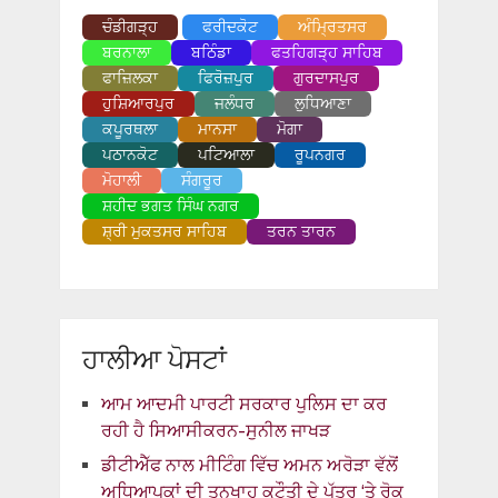
ਚੰਡੀਗੜ੍ਹ
ਫਰੀਦਕੋਟ
ਅੰਮ੍ਰਿਤਸਰ
ਬਰਨਾਲਾ
ਬਠਿੰਡਾ
ਫਤਹਿਗੜ੍ਹ ਸਾਹਿਬ
ਫਾਜ਼ਿਲਕਾ
ਫਿਰੋਜ਼ਪੁਰ
ਗੁਰਦਾਸਪੁਰ
ਹੁਸ਼ਿਆਰਪੁਰ
ਜਲੰਧਰ
ਲੁਧਿਆਣਾ
ਕਪੂਰਥਲਾ
ਮਾਨਸਾ
ਮੋਗਾ
ਪਠਾਨਕੋਟ
ਪਟਿਆਲਾ
ਰੂਪਨਗਰ
ਮੋਹਾਲੀ
ਸੰਗਰੂਰ
ਸ਼ਹੀਦ ਭਗਤ ਸਿੰਘ ਨਗਰ
ਸ਼੍ਰੀ ਮੁਕਤਸਰ ਸਾਹਿਬ
ਤਰਨ ਤਾਰਨ
ਹਾਲੀਆ ਪੋਸਟਾਂ
ਆਮ ਆਦਮੀ ਪਾਰਟੀ ਸਰਕਾਰ ਪੁਲਿਸ ਦਾ ਕਰ
ਰਹੀ ਹੈ ਸਿਆਸੀਕਰਨ-ਸੁਨੀਲ ਜਾਖੜ
ਡੀਟੀਐੱਫ ਨਾਲ ਮੀਟਿੰਗ ਵਿੱਚ ਅਮਨ ਅਰੋੜਾ ਵੱਲੋਂ
ਅਧਿਆਪਕਾਂ ਦੀ ਤਨਖਾਹ ਕਟੌਤੀ ਦੇ ਪੱਤਰ ‘ਤੇ ਰੋਕ