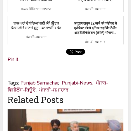
ਸਕੂਲ ਸਿੱਖਿਆ ਸਮਾਚਾਰ
ਪੰਜਾਬੀ-ਸਮਾਚਾਰ
ਬਾਲ ਘਰਾਂ ਦੇ ਬੱਚਿਆਂ ਲਈ ਕੰਪਿਊਟਰ
अनुराग ठाकुर 12 मार्च को चंडीगढ़ से
ਕੋਰਸ ਕੀਤੇ ਜਾਣਗੇ ਸ਼ੁਰੂ - ਡਾ.ਬਲਜੀਤ ਕੌਰ
प्रोजेक्ट खेलो इनिडा राइजिंग टैलेंट
आइडेंटिफिकेशन (कीर्ति) योजना...
ਪੰਜਾਬੀ-ਸਮਾਚਾਰ
ਪੰਜਾਬੀ-ਸਮਾਚਾਰ
Pin It
Tags:
Punjab Samachar
,
Punjabi-News
,
ਪੰਜਾਬ-
ਵਿਜੀਲੈਂਸ-ਬਿਊਰੋ
,
ਪੰਜਾਬੀ-ਸਮਾਚਾਰ
Related Posts