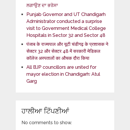
ਲਗਾਉਣ ਦਾ ਭਰੋਸਾ
Punjab Governor and UT Chandigarh
Administrator conducted a surprise
visit to Government Medical College
Hospitals in Sector 32 and Sector 48
पंजाब के राज्यपाल और यूटी चंडीगढ़ के प्रशासक ने
सेक्टर 32 और सेक्टर 48 में सरकारी मेडिकल
कॉलेज अस्पतालों का औचक दौरा किया
All BJP councillors are united for
mayor election in Chandigarh: Atul
Garg
ਹਾਲੀਆ ਟਿੱਪਣੀਆਂ
No comments to show.