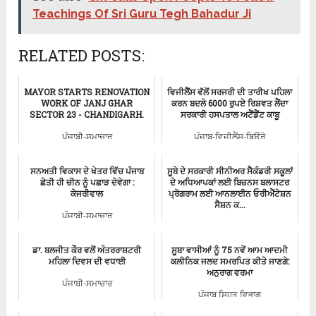
Teachings Of Sri Guru Tegh Bahadur Ji
RELATED POSTS:
MAYOR STARTS RENOVATION
ਵਿਜੀਲੈਂਸ ਵੱਲੋਂ ਸਰਜਰੀ ਦੀ ਤਾਰੀਖ ਪਹਿਲਾ
WORK OF JANJ GHAR
ਕਰਨ ਬਦਲੇ 6000 ਰੁਪਏ ਰਿਸ਼ਵਤ ਲੈਂਦਾ
SECTOR 23 - CHANDIGARH.
ਸਰਕਾਰੀ ਹਸਪਤਾਲ ਅਟੈਂਡੈਂਟ ਕਾਬੂ
ਪੰਜਾਬੀ-ਸਮਾਚਾਰ
ਪੰਜਾਬ-ਵਿਜੀਲੈਂਸ-ਬਿਊਰੋ
ਸਨਅਤੀ ਵਿਕਾਸ ਦੇ ਖੇਤਰ ਵਿੱਚ ਪੰਜਾਬ
ਸੂਬੇ ਦੇ ਸਰਕਾਰੀ ਸੀਨੀਅਰ ਸੈਕੰਡਰੀ ਸਕੂਲਾਂ
ਛੇਤੀ ਹੀ ਚੀਨ ਨੂੰ ਪਛਾੜ ਦੇਵੇਗਾ :
ਦੇ ਅਧਿਆਪਕਾਂ ਲਈ ਬਿਜ਼ਨਸ ਬਲਾਸਟਰ
ਕੇਜਰੀਵਾਲ
ਪ੍ਰੋਗਰਾਮ ਲਈ ਆਨਲਾਈਨ ਓਰੀਐਂਟੇਸ਼ਨ
ਸੈਸ਼ਨ ਕ...
ਪੰਜਾਬੀ-ਸਮਾਚਾਰ
Punjab News
ਡਾ. ਬਲਜੀਤ ਕੌਰ ਵਲੋਂ ਅੰਤਰਰਾਸ਼ਟਰੀ
ਸੂਬਾ ਵਾਸੀਆਂ ਨੂੰ 75 ਨਵੇਂ ਆਮ ਆਦਮੀ
ਮਹਿਲਾ ਦਿਵਸ ਦੀ ਵਧਾਈ
ਕਲੀਨਿਕ ਜਲਦ ਸਮਰਪਿਤ ਕੀਤੇ ਜਾਣਗੇ:
ਅਨੁਰਾਗ ਵਰਮਾ
ਪੰਜਾਬੀ-ਸਮਾਚਾਰ
ਪੰਜਾਬ ਸਿਹਤ ਵਿਭਾਗ