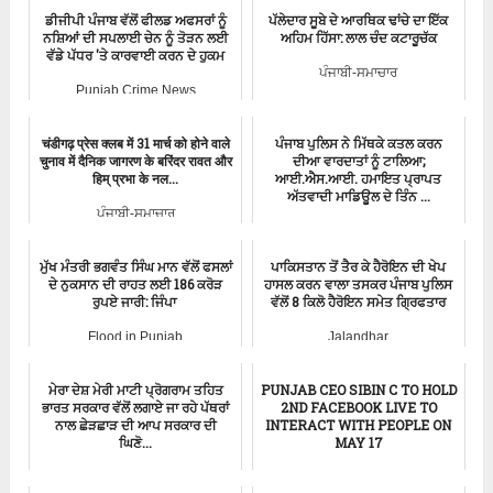
ਡੀਜੀਪੀ ਪੰਜਾਬ ਵੱਲੋਂ ਫੀਲਡ ਅਫਸਰਾਂ ਨੂੰ
ਪੱਲੇਦਾਰ ਸੂਬੇ ਦੇ ਆਰਥਿਕ ਢਾਂਚੇ ਦਾ ਇੱਕ
ਨਸ਼ਿਆਂ ਦੀ ਸਪਲਾਈ ਚੇਨ ਨੂੰ ਤੋੜਨ ਲਈ
ਅਹਿਮ ਹਿੱਸਾ: ਲਾਲ ਚੰਦ ਕਟਾਰੂਚੱਕ
ਵੱਡੇ ਪੱਧਰ 'ਤੇ ਕਾਰਵਾਈ ਕਰਨ ਦੇ ਹੁਕਮ
ਪੰਜਾਬੀ-ਸਮਾਚਾਰ
Punjab Crime News
चंडीगढ़ प्रेस क्लब में 31 मार्च को होने वाले
ਪੰਜਾਬ ਪੁਲਿਸ ਨੇ ਮਿੱਥਕੇ ਕਤਲ ਕਰਨ
चुनाव में दैनिक जागरण के बरिंदर रावत और
ਦੀਆ ਵਾਰਦਾਤਾਂ ਨੂੰ ਟਾਲਿਆ;
हिम् प्रभा के नल...
ਆਈ.ਐਸ.ਆਈ. ਹਮਾਇਤ ਪ੍ਰਾਪਤ
ਅੱਤਵਾਦੀ ਮਾਡਿਊਲ ਦੇ ਤਿੰਨ ...
ਪੰਜਾਬੀ-ਸਮਾਚਾਰ
Aam Aadmi Party
ਮੁੱਖ ਮੰਤਰੀ ਭਗਵੰਤ ਸਿੰਘ ਮਾਨ ਵੱਲੋਂ ਫਸਲਾਂ
ਪਾਕਿਸਤਾਨ ਤੋਂ ਤੈਰ ਕੇ ਹੈਰੋਇਨ ਦੀ ਖੇਪ
ਦੇ ਨੁਕਸਾਨ ਦੀ ਰਾਹਤ ਲਈ 186 ਕਰੋੜ
ਹਾਸਲ ਕਰਨ ਵਾਲਾ ਤਸਕਰ ਪੰਜਾਬ ਪੁਲਿਸ
ਰੁਪਏ ਜਾਰੀ: ਜਿੰਪਾ
ਵੱਲੋਂ 8 ਕਿਲੋ ਹੈਰੋਇਨ ਸਮੇਤ ਗ੍ਰਿਫਤਾਰ
Flood in Punjab
Jalandhar
ਮੇਰਾ ਦੇਸ਼ ਮੇਰੀ ਮਾਟੀ ਪ੍ਰੋਗਰਾਮ ਤਹਿਤ
PUNJAB CEO SIBIN C TO HOLD
ਭਾਰਤ ਸਰਕਾਰ ਵੱਲੋਂ ਲਗਾਏ ਜਾ ਰਹੇ ਪੱਥਰਾਂ
2ND FACEBOOK LIVE TO
ਨਾਲ ਛੇੜਛਾੜ ਦੀ ਆਪ ਸਰਕਾਰ ਦੀ
INTERACT WITH PEOPLE ON
ਘਿਣੋ...
MAY 17
Punjab BJP
ਪੰਜਾਬੀ-ਸਮਾਚਾਰ