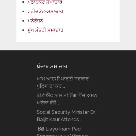
ਪਠਾਨਕੋਟ ਸਮਾਚਾਰ
ਫਰੀਦਕੋਟ-ਸਮਾਚਾਰ
ਮਨੋਰੰਜਨ
ਮੁੱਖ ਮੰਤਰੀ ਸਮਾਚਾਰ
ਪੰਜਾਬ ਸਮਾਚਾਰ
ਆਮ ਆਦਮੀ ਪਾਰਟੀ ਸਰਕਾਰ
ਪੁਲਿਸ ਦਾ ਕਰ …
ਡੀਟੀਐੱਫ ਨਾਲ ਮੀਟਿੰਗ ਵਿੱਚ ਅਮਨ
ਅਰੋੜਾ ਵੱਲੋਂ …
Social Security Minister Dr.
Baljit Kaur Attends …
‘Bill Liayo Inam Pao’