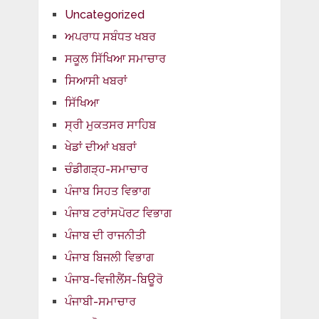
Uncategorized
ਅਪਰਾਧ ਸਬੰਧਤ ਖਬਰ
ਸਕੂਲ ਸਿੱਖਿਆ ਸਮਾਚਾਰ
ਸਿਆਸੀ ਖਬਰਾਂ
ਸਿੱਖਿਆ
ਸ੍ਰੀ ਮੁਕਤਸਰ ਸਾਹਿਬ
ਖੇਡਾਂ ਦੀਆਂ ਖਬਰਾਂ
ਚੰਡੀਗੜ੍ਹ-ਸਮਾਚਾਰ
ਪੰਜਾਬ ਸਿਹਤ ਵਿਭਾਗ
ਪੰਜਾਬ ਟਰਾਂਸਪੋਰਟ ਵਿਭਾਗ
ਪੰਜਾਬ ਦੀ ਰਾਜਨੀਤੀ
ਪੰਜਾਬ ਬਿਜਲੀ ਵਿਭਾਗ
ਪੰਜਾਬ-ਵਿਜੀਲੈਂਸ-ਬਿਊਰੋ
ਪੰਜਾਬੀ-ਸਮਾਚਾਰ