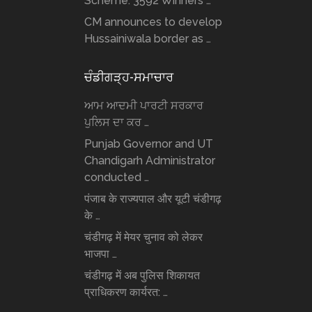
Scheme: 3592 Winners …
CM announces to develop
Hussainiwala border as …
ਚੰਡੀਗੜ੍ਹ-ਸਮਾਚਾਰ
ਆਮ ਆਦਮੀ ਪਾਰਟੀ ਸਰਕਾਰ
ਪੁਲਿਸ ਦਾ ਕਰ …
Punjab Governor and UT
Chandigarh Administrator
conducted …
पंजाब के राज्यपाल और यूटी चंडीगढ़
के …
चंडीगढ़ में मेयर चुनाव को लेकर
भाजपा …
चंडीगढ़ में अब पुलिस शिकायत
प्राधिकरण कार्यरत: …