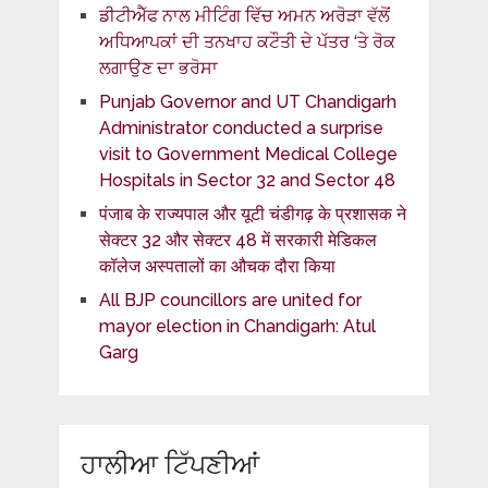
ਡੀਟੀਐੱਫ ਨਾਲ ਮੀਟਿੰਗ ਵਿੱਚ ਅਮਨ ਅਰੋੜਾ ਵੱਲੋਂ
ਅਧਿਆਪਕਾਂ ਦੀ ਤਨਖਾਹ ਕਟੌਤੀ ਦੇ ਪੱਤਰ ‘ਤੇ ਰੋਕ
ਲਗਾਉਣ ਦਾ ਭਰੋਸਾ
Punjab Governor and UT Chandigarh
Administrator conducted a surprise
visit to Government Medical College
Hospitals in Sector 32 and Sector 48
पंजाब के राज्यपाल और यूटी चंडीगढ़ के प्रशासक ने
सेक्टर 32 और सेक्टर 48 में सरकारी मेडिकल
कॉलेज अस्पतालों का औचक दौरा किया
All BJP councillors are united for
mayor election in Chandigarh: Atul
Garg
ਹਾਲੀਆ ਟਿੱਪਣੀਆਂ