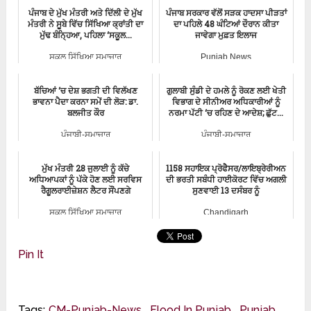
ਪੰਜਾਬ ਦੇ ਮੁੱਖ ਮੰਤਰੀ ਅਤੇ ਦਿੱਲੀ ਦੇ ਮੁੱਖ
ਪੰਜਾਬ ਸਰਕਾਰ ਵੱਲੋਂ ਸੜਕ ਹਾਦਸਾ ਪੀੜਤਾਂ
ਮੰਤਰੀ ਨੇ ਸੂਬੇ ਵਿੱਚ ਸਿੱਖਿਆ ਕ੍ਰਾਂਤੀ ਦਾ
ਦਾ ਪਹਿਲੇ 48 ਘੰਟਿਆਂ ਦੌਰਾਨ ਕੀਤਾ
ਮੁੱਢ ਬੰਨ੍ਹਿਆ, ਪਹਿਲਾ ‘ਸਕੂਲ...
ਜਾਵੇਗਾ ਮੁਫ਼ਤ ਇਲਾਜ
ਸਕੂਲ ਸਿੱਖਿਆ ਸਮਾਚਾਰ
Punjab News
ਬੱਚਿਆਂ ‘ਚ ਦੇਸ਼ ਭਗਤੀ ਦੀ ਵਿਲੱਖਣ
ਗੁਲਾਬੀ ਸੁੰਡੀ ਦੇ ਹਮਲੇ ਨੂੰ ਰੋਕਣ ਲਈ ਖੇਤੀ
ਭਾਵਨਾ ਪੈਦਾ ਕਰਨਾ ਸਮੇਂ ਦੀ ਲੋੜ: ਡਾ.
ਵਿਭਾਗ ਦੇ ਸੀਨੀਅਰ ਅਧਿਕਾਰੀਆਂ ਨੂੰ
ਬਲਜੀਤ ਕੌਰ
ਨਰਮਾ ਪੱਟੀ ‘ਚ ਰਹਿਣ ਦੇ ਆਦੇਸ਼; ਛੁੱਟ...
ਪੰਜਾਬੀ-ਸਮਾਚਾਰ
ਪੰਜਾਬੀ-ਸਮਾਚਾਰ
ਮੁੱਖ ਮੰਤਰੀ 28 ਜੁਲਾਈ ਨੂੰ ਕੱਚੇ
1158 ਸਹਾਇਕ ਪ੍ਰੋਫੈਸਰ/ਲਾਇਬ੍ਰੇਰੀਅਨ
ਅਧਿਆਪਕਾਂ ਨੂੰ ਪੱਕੇ ਹੋਣ ਲਈ ਸਰਵਿਸ
ਦੀ ਭਰਤੀ ਸਬੰਧੀ ਹਾਈਕੋਰਟ ਵਿੱਚ ਅਗਲੀ
ਰੈਗੂਲਰਾਈਜ਼ੇਸ਼ਨ ਲੈਟਰ ਸੌਂਪਣਗੇ
ਸੁਣਵਾਈ 13 ਦਸੰਬਰ ਨੂੰ
ਸਕੂਲ ਸਿੱਖਿਆ ਸਮਾਚਾਰ
Chandigarh
Pin It
Tags:
CM-Punjab-News
,
Flood In Punjab
,
Punjab