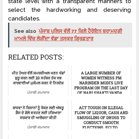
state level with a transparent manners to
select the hardworking and deserving
candidates.
See also
ਪੰਜਾਬ ਪੁਲਿਸ ਵੱਲੋਂ 77 ਕਿਲੋ ਹੈਰੋਇਨ ਬਰਾਮਦਗੀ
ਮਾਮਲੇ ਵਿੱਚ ਲੋੜੀਂਦਾ ਵੱਡਾ ਤਸਕਰ ਗ੍ਰਿਫ਼ਤਾਰ
RELATED POSTS:
ਮੀਤ ਹੇਅਰ ਵੱਲੋਂ ਕਮਰਸ਼ੀਅਲ ਖਣਨ ਖੱਡਾਂ
A LARGE NUMBER OF
ਸ਼ੁਰੂ ਕਰਨ ਲਈ 20 ਸਤੰਬਰ ਤੱਕ ਸਭ
WOMEN WITNESS PM
ਕਾਰਵਾਈਆਂ ਮੁਕੰਮਲ ਕਰਨ ਦੇ ਨਿਰਦੇਸ਼
NARINDER MODI'S LIVE
PROGRAM ON THE LAST DAY
OF NARI SHAKTI VANDA...
ਪੰਜਾਬੀ-ਸਮਾਚਾਰ
ਪੰਜਾਬੀ-ਸਮਾਚਾਰ
ਬਾਜਵਾ ਨੇ ਕਿਸਾਨਾਂ ਨੂੰ ਰੋਕਣ ਲਈ ਅੱਥਰੂ
ACT TOUGH ON ILLEGAL
ਗੈਸ ਦੇ ਗੋਲੇ ਵਰਤਣ ਲਈ ਹਰਿਆਣਾ
FLOW OF LIQUOR, CASH AND
ਸਰਕਾਰ ਦੀ ਆਲੋਚਨਾ ਕੀਤੀ
SMUGGLING OF DRUGS TO
CONDUCT SMOOTH
ELECTIONS, ECI TO...
ਪੰਜਾਬੀ-ਸਮਾਚਾਰ
ਪੰਜਾਬੀ-ਸਮਾਚਾਰ