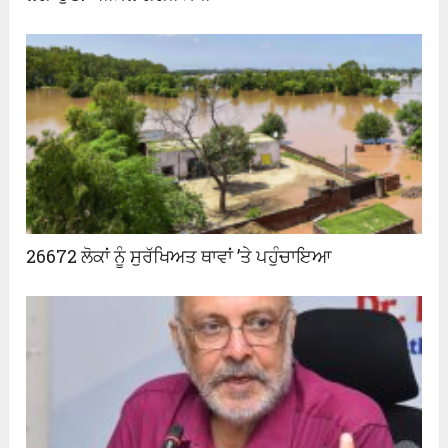
26672 ਲੋਕਾਂ ਨੂੰ ਸੁਰੱਖਿਅਤ ਥਾਵਾਂ ’ਤੇ ਪਹੁੰਚਾਇਆ