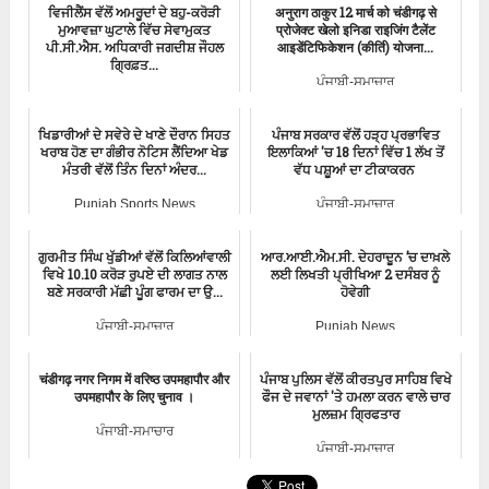
ਵਿਜੀਲੈਂਸ ਵੱਲੋਂ ਅਮਰੂਦਾਂ ਦੇ ਬਹੁ-ਕਰੋੜੀ
अनुराग ठाकुर 12 मार्च को चंडीगढ़ से
ਮੁਆਵਜ਼ਾ ਘੁਟਾਲੇ ਵਿੱਚ ਸੇਵਾਮੁਕਤ
प्रोजेक्ट खेलो इनिडा राइजिंग टैलेंट
ਪੀ.ਸੀ.ਐਸ. ਅਧਿਕਾਰੀ ਜਗਦੀਸ਼ ਜੌਹਲ
आइडेंटिफिकेशन (कीर्ति) योजना...
ਗ੍ਰਿਫ਼ਤ...
ਪੰਜਾਬੀ-ਸਮਾਚਾਰ
ਪੰਜਾਬ-ਵਿਜੀਲੈਂਸ-ਬਿਊਰੋ
ਖਿਡਾਰੀਆਂ ਦੇ ਸਵੇਰੇ ਦੇ ਖਾਣੇ ਦੌਰਾਨ ਸਿਹਤ
ਪੰਜਾਬ ਸਰਕਾਰ ਵੱਲੋਂ ਹੜ੍ਹ ਪ੍ਰਭਾਵਿਤ
ਖਰਾਬ ਹੋਣ ਦਾ ਗੰਭੀਰ ਨੋਟਿਸ ਲੈਂਦਿਆ ਖੇਡ
ਇਲਾਕਿਆਂ 'ਚ 18 ਦਿਨਾਂ ਵਿੱਚ 1 ਲੱਖ ਤੋਂ
ਮੰਤਰੀ ਵੱਲੋਂ ਤਿੰਨ ਦਿਨਾਂ ਅੰਦਰ...
ਵੱਧ ਪਸ਼ੂਆਂ ਦਾ ਟੀਕਾਕਰਨ
Punjab Sports News
ਪੰਜਾਬੀ-ਸਮਾਚਾਰ
ਗੁਰਮੀਤ ਸਿੰਘ ਖੁੱਡੀਆਂ ਵੱਲੋਂ ਕਿਲਿਆਂਵਾਲੀ
ਆਰ.ਆਈ.ਐਮ.ਸੀ. ਦੇਹਰਾਦੂਨ ’ਚ ਦਾਖ਼ਲੇ
ਵਿਖੇ 10.10 ਕਰੋੜ ਰੁਪਏ ਦੀ ਲਾਗਤ ਨਾਲ
ਲਈ ਲਿਖਤੀ ਪ੍ਰੀਖਿਆ 2 ਦਸੰਬਰ ਨੂੰ
ਬਣੇ ਸਰਕਾਰੀ ਮੱਛੀ ਪੂੰਗ ਫਾਰਮ ਦਾ ਉ...
ਹੋਵੇਗੀ
ਪੰਜਾਬੀ-ਸਮਾਚਾਰ
Punjab News
चंडीगढ़ नगर निगम में वरिष्ठ उपमहापौर और
ਪੰਜਾਬ ਪੁਲਿਸ ਵੱਲੋਂ ਕੀਰਤਪੁਰ ਸਾਹਿਬ ਵਿਖੇ
उपमहापौर के लिए चुनाव ।
ਫੌਜ ਦੇ ਜਵਾਨਾਂ 'ਤੇ ਹਮਲਾ ਕਰਨ ਵਾਲੇ ਚਾਰ
ਮੁਲਜ਼ਮ ਗ੍ਰਿਫਤਾਰ
ਪੰਜਾਬੀ-ਸਮਾਚਾਰ
ਪੰਜਾਬੀ-ਸਮਾਚਾਰ