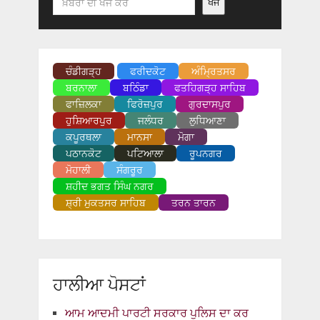
ਖੋਜੋ
ਚੰਡੀਗੜ੍ਹ
ਫਰੀਦਕੋਟ
ਅੰਮ੍ਰਿਤਸਰ
ਬਰਨਾਲਾ
ਬਠਿੰਡਾ
ਫਤਹਿਗੜ੍ਹ ਸਾਹਿਬ
ਫਾਜ਼ਿਲਕਾ
ਫਿਰੋਜ਼ਪੁਰ
ਗੁਰਦਾਸਪੁਰ
ਹੁਸ਼ਿਆਰਪੁਰ
ਜਲੰਧਰ
ਲੁਧਿਆਣਾ
ਕਪੂਰਥਲਾ
ਮਾਨਸਾ
ਮੋਗਾ
ਪਠਾਨਕੋਟ
ਪਟਿਆਲਾ
ਰੂਪਨਗਰ
ਮੋਹਾਲੀ
ਸੰਗਰੂਰ
ਸ਼ਹੀਦ ਭਗਤ ਸਿੰਘ ਨਗਰ
ਸ਼੍ਰੀ ਮੁਕਤਸਰ ਸਾਹਿਬ
ਤਰਨ ਤਾਰਨ
ਹਾਲੀਆ ਪੋਸਟਾਂ
ਆਮ ਆਦਮੀ ਪਾਰਟੀ ਸਰਕਾਰ ਪੁਲਿਸ ਦਾ ਕਰ