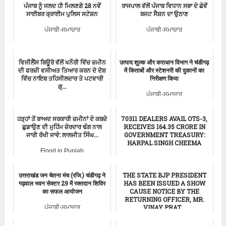
ਪੰਜਾਬ ਨੂੰ ਜਲਦ ਹੀ ਮਿਲਣਗੇ 28 ਨਵੇਂ
ਰਾਜਪਾਲ ਵੱਲੋਂ ਪੰਜਾਬ ਵਿਧਾਨ ਸਭਾ ਦੇ ਛੇਵੇਂ
ਸਾਈਬਰ ਕ੍ਰਾਈਮ ਪੁਲਿਸ ਸਟੇਸ਼ਨ
ਬਜਟ ਸੈਸ਼ਨ ਦਾ ਉਠਾਣ
ਪੰਜਾਬੀ-ਸਮਾਚਾਰ
ਪੰਜਾਬੀ-ਸਮਾਚਾਰ
ਵਿਜੀਲੈਂਸ ਬਿਊਰੋ ਵੱਲੋਂ ਖਨੌਰੀ ਵਿੱਚ ਜ਼ਮੀਨ
उत्पाद शुल्क और कराधान विभाग ने चंडीगढ़
ਦੀ ਫਰਜ਼ੀ ਵਸੀਅਤ ਤਿਆਰ ਕਰਨ ਦੇ ਦੋਸ਼
में किताबों और स्टेशनरी की दुकानों का
ਵਿੱਚ ਨਾਇਬ ਤਹਿਸੀਲਦਾਰ ਤੇ ਪਟਵਾਰੀ
निरीक्षण किया
ਗ੍...
ਪੰਜਾਬੀ-ਸਮਾਚਾਰ
Punjab Crime News
ਹੜ੍ਹਾਂ ਤੋਂ ਬਾਅਦ ਸਰਕਾਰੀ ਜ਼ਮੀਨਾਂ ਦੇ ਕਬਜ਼ੇ
70311 DEALERS AVAIL OTS-3,
ਛੁਡਾਉਣ ਦੀ ਮੁਹਿੰਮ ਜ਼ੋਰਦਾਰ ਢੰਗ ਨਾਲ
RECEIVES 164.35 CRORE IN
ਜਾਰੀ ਰੱਖੀ ਜਾਵੇ: ਲਾਲਜੀਤ ਸਿੰਘ...
GOVERNMENT TREASURY:
HARPAL SINGH CHEEMA
Flood in Punjab
Punjab News
उत्तराखंड जन चेतना मंच (रजि.) चंडीगढ़ ने
THE STATE BJP PRESIDENT
गढ़वाल भवन सेक्टर 29 में रक्तदान शिविर
HAS BEEN ISSUED A SHOW
का सफल आयोजन
CAUSE NOTICE BY THE
RETURNING OFFICER, MR.
VINAY PRAT...
ਪੰਜਾਬੀ-ਸਮਾਚਾਰ
ਪੰਜਾਬੀ-ਸਮਾਚਾਰ