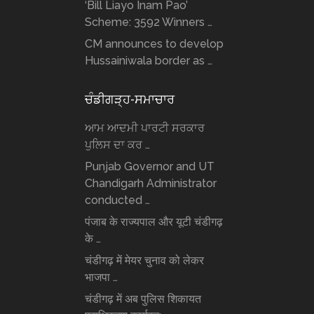
‘Bill Liayo Inam Pao’
Scheme: 3592 Winners …
CM announces to develop
Hussainiwala border as …
ਚੰਡੀਗੜ੍ਹ-ਸਮਾਚਾਰ
ਆਮ ਆਦਮੀ ਪਾਰਟੀ ਸਰਕਾਰ
ਪੁਲਿਸ ਦਾ ਕਰ …
Punjab Governor and UT
Chandigarh Administrator
conducted …
पंजाब के राज्यपाल और यूटी चंडीगढ़
के …
चंडीगढ़ में मेयर चुनाव को लेकर
भाजपा …
चंडीगढ़ में अब पुलिस शिकायत