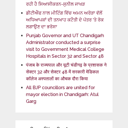
ਰਹੀ ਹੈ ਸਿਆਸੀਕਰਨ-ਸੁਨੀਲ ਜਾਖੜ
ਡੀਟੀਐੱਫ ਨਾਲ ਮੀਟਿੰਗ ਵਿੱਚ ਅਮਨ ਅਰੋੜਾ ਵੱਲੋਂ
ਅਧਿਆਪਕਾਂ ਦੀ ਤਨਖਾਹ ਕਟੌਤੀ ਦੇ ਪੱਤਰ ‘ਤੇ ਰੋਕ
ਲਗਾਉਣ ਦਾ ਭਰੋਸਾ
Punjab Governor and UT Chandigarh
Administrator conducted a surprise
visit to Government Medical College
Hospitals in Sector 32 and Sector 48
पंजाब के राज्यपाल और यूटी चंडीगढ़ के प्रशासक ने
सेक्टर 32 और सेक्टर 48 में सरकारी मेडिकल
कॉलेज अस्पतालों का औचक दौरा किया
All BJP councillors are united for
mayor election in Chandigarh: Atul
Garg