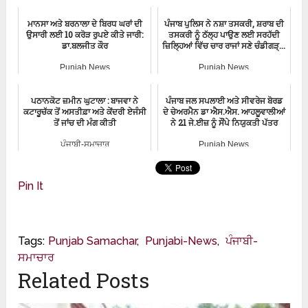
Punjab Crime News
ਮਾਨਸਾ ਅਤੇ ਬਰਨਾਲਾ ਦੇ ਬਿਰਧ ਘਰਾਂ ਦੀ
ਪੰਜਾਬ ਪੁਲਿਸ ਨੇ ਨਸ਼ਾ ਤਸਕਰੀ, ਸ਼ਰਾਬ ਦੀ
ਉਸਾਰੀ ਲਈ 10 ਕਰੋੜ ਰੁਪਏ ਕੀਤੇ ਜਾਰੀ:
ਤਸਕਰੀ ਨੂੰ ਠੱਲ੍ਹ ਪਾਉਣ ਲਈ ਸਰਹੱਦੀ
ਡਾ.ਬਲਜੀਤ ਕੌਰ
ਜ਼ਿਲਿ੍ਹਆਂ ਵਿੱਚ ਚਾਰ ਰਾਜਾਂ ਸਣੇ ਚੰਡੀਗੜ੍...
Punjab News
Punjab News
ਪਠਾਨਕੋਟ ਜ਼ਮੀਨ ਘੁਟਾਲਾ : ਬਾਜਵਾ ਨੇ
ਪੰਜਾਬ ਜਲ ਸਪਲਾਈ ਅਤੇ ਸੀਵਰੇਜ ਬੋਰਡ
ਕਟਾਰੂਚੱਕ ਤੋਂ ਅਸਤੀਫ਼ਾ ਅਤੇ ਕੇਂਦਰੀ ਏਜੰਸੀ
ਦੇ ਚੇਅਰਮੈਨ ਡਾ ਐਸ.ਐਸ. ਆਹਲੂਵਾਲੀਆਂ
ਤੋਂ ਜਾਂਚ ਦੀ ਮੰਗ ਕੀਤੀ
ਨੇ 21 ਜੇ.ਈਜ਼ ਨੂੰ ਸੌਂਪੇ ਨਿਯੁਕਤੀ ਪੱਤਰ
ਪੰਜਾਬੀ-ਸਮਾਚਾਰ
Punjab News
Pin It
Tags:
Punjab Samachar
,
Punjabi-News
,
ਪੰਜਾਬੀ-
ਸਮਾਚਾਰ
Related Posts