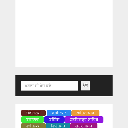
Search
ਖੋਜੋ
ਚੰਡੀਗੜ੍ਹ
ਫਰੀਦਕੋਟ
ਅੰਮ੍ਰਿਤਸਰ
ਬਰਨਾਲਾ
ਬਠਿੰਡਾ
ਫਤਹਿਗੜ੍ਹ ਸਾਹਿਬ
ਫਾਜ਼ਿਲਕਾ
ਫਿਰੋਜ਼ਪੁਰ
ਗੁਰਦਾਸਪੁਰ