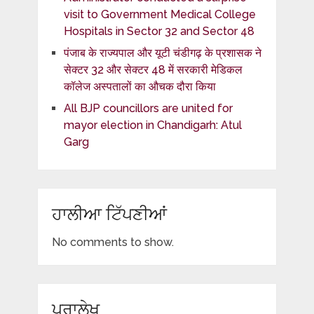
visit to Government Medical College
Hospitals in Sector 32 and Sector 48
पंजाब के राज्यपाल और यूटी चंडीगढ़ के प्रशासक ने
सेक्टर 32 और सेक्टर 48 में सरकारी मेडिकल
कॉलेज अस्पतालों का औचक दौरा किया
All BJP councillors are united for
mayor election in Chandigarh: Atul
Garg
ਹਾਲੀਆ ਟਿੱਪਣੀਆਂ
No comments to show.
ਪੁਰਾਲੇਖ