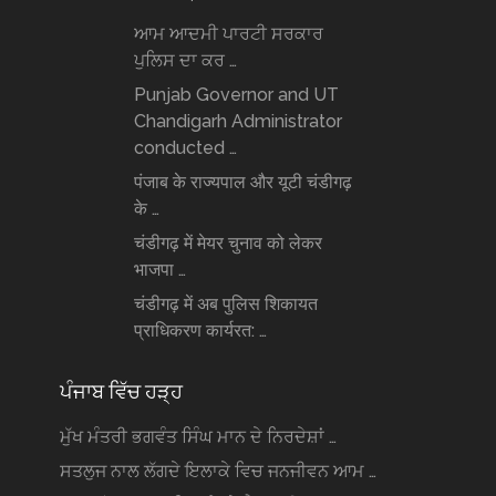
ਆਮ ਆਦਮੀ ਪਾਰਟੀ ਸਰਕਾਰ
ਪੁਲਿਸ ਦਾ ਕਰ …
Punjab Governor and UT
Chandigarh Administrator
conducted …
पंजाब के राज्यपाल और यूटी चंडीगढ़
के …
चंडीगढ़ में मेयर चुनाव को लेकर
भाजपा …
चंडीगढ़ में अब पुलिस शिकायत
प्राधिकरण कार्यरत: …
ਪੰਜਾਬ ਵਿੱਚ ਹੜ੍ਹ
ਮੁੱਖ ਮੰਤਰੀ ਭਗਵੰਤ ਸਿੰਘ ਮਾਨ ਦੇ ਨਿਰਦੇਸ਼ਾਂ …
ਸਤਲੁਜ ਨਾਲ ਲੱਗਦੇ ਇਲਾਕੇ ਵਿਚ ਜਨਜੀਵਨ ਆਮ …