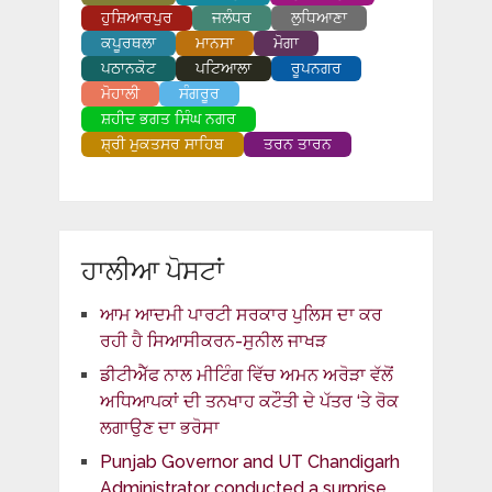
ਹੁਸ਼ਿਆਰਪੁਰ
ਜਲੰਧਰ
ਲੁਧਿਆਣਾ
ਕਪੂਰਥਲਾ
ਮਾਨਸਾ
ਮੋਗਾ
ਪਠਾਨਕੋਟ
ਪਟਿਆਲਾ
ਰੂਪਨਗਰ
ਮੋਹਾਲੀ
ਸੰਗਰੂਰ
ਸ਼ਹੀਦ ਭਗਤ ਸਿੰਘ ਨਗਰ
ਸ਼੍ਰੀ ਮੁਕਤਸਰ ਸਾਹਿਬ
ਤਰਨ ਤਾਰਨ
ਹਾਲੀਆ ਪੋਸਟਾਂ
ਆਮ ਆਦਮੀ ਪਾਰਟੀ ਸਰਕਾਰ ਪੁਲਿਸ ਦਾ ਕਰ
ਰਹੀ ਹੈ ਸਿਆਸੀਕਰਨ-ਸੁਨੀਲ ਜਾਖੜ
ਡੀਟੀਐੱਫ ਨਾਲ ਮੀਟਿੰਗ ਵਿੱਚ ਅਮਨ ਅਰੋੜਾ ਵੱਲੋਂ
ਅਧਿਆਪਕਾਂ ਦੀ ਤਨਖਾਹ ਕਟੌਤੀ ਦੇ ਪੱਤਰ ‘ਤੇ ਰੋਕ
ਲਗਾਉਣ ਦਾ ਭਰੋਸਾ
Punjab Governor and UT Chandigarh
Administrator conducted a surprise