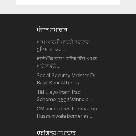
ਪੰਜਾਬ ਸਮਾਚਾਰ
ਆਮ ਆਦਮੀ ਪਾਰਟੀ ਸਰਕਾਰ
ਪੁਲਿਸ ਦਾ ਕਰ …
ਡੀਟੀਐੱਫ ਨਾਲ ਮੀਟਿੰਗ ਵਿੱਚ ਅਮਨ
ਅਰੋੜਾ ਵੱਲੋਂ …
Social Security Minister Dr.
Baljit Kaur Attends …
‘Bill Liayo Inam Pao’
Scheme: 3592 Winners …
CM announces to develop
Hussainiwala border as …
ਚੰਡੀਗੜ੍ਹ-ਸਮਾਚਾਰ