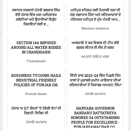
ਸਥਾਨਕ ਸਰਕਾਰਾਂ ਮੰਤਰੀ ਬਲਕਾਰ ਸਿੰਘ
ਮਨੀਪੁਰ ਦਹਿਸ਼ਤ ਲਈ ਮਿਸਾਲੀ ਸਜ਼ਾ ਦੀ
ਵੱਲੋਂ ਪੰਜਾਬ ਵਿੱਚ ਅਣ-ਅਧਿਕਾਰਤ
ਮੰਗ: ਲਗਾਤਾਰ ਹਿੰਸਾ ਅਤੇ ਅੱਤਿਆਚਾਰਾਂ ਦੇ
ਕਲੋਨੀਆਂ ਅਤੇ ਉਸਾਰੀਆਂ ਵਿਰੁੱਧ
ਮੱਦੇਨਜ਼ਰ ਮਨੀਪੁਰ ਦੇ ਮੁੱਖ ਮੰਤਰੀ ਆਪ...
ਸ਼ਿਕਾਇਤਾਂ ਲਈ ਵ...
Manipur violence
ਪੰਜਾਬੀ-ਸਮਾਚਾਰ
SECTION 144 IMPOSED
ਆਬਕਾਰੀ ਤੇ ਕਰ ਵਿਭਾਗ ਦੀ ਟੀਮ ਵੱਲੋਂ
AROUND ALL WATER BODIES
6000 ਲੀਟਰ ਈ.ਐਨ.ਏ ਜ਼ਬਤ
IN CHANDIGARH
ਅਪਰਾਧ ਸਬੰਧਤ ਖਬਰ
Chandigarh
BUSSINESS TYCOONS HAILS
ਵਿੱਤੀ ਸਾਲ 2023-24 ਵਿੱਚ ਪਿਛਲੇ ਤਿੰਨ
INDUSTRIAL FRIENDLY
ਸਾਲਾਂ ਦੇ ਮੁਕਾਬਲੇ ਜ਼ਮੀਨ-ਜਾਇਦਾਦ ਦੀਆਂ
POLICIES OF PUNJAB CM.
ਰਜਿਸਟਰੀਆਂ ਤੋਂ ਰਿਕਾਰਡ ਆਮਦਨ: ਜਿੰਪਾ
Punjab News
ਪੰਜਾਬੀ-ਸਮਾਚਾਰ
ਪੰਜਾਬ ‘ਚ 117 ਕੇਂਦਰਾਂ 'ਤੇ ਹੋਵੇਗੀ ਵੋਟਾਂ ਦੀ
HARYANA GOVERNOR
ਗਿਣਤੀ: ਸਿਬਿਨ ਸੀ
BANDARU DATTATREYA
HONORED 34 OUTSTANDING
PEOPLE FOR EXCELLENCE -
ਪੰਜਾਬੀ-ਸਮਾਚਾਰ
PUNJABSAMACHAR.CO...