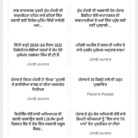
ਚੰਡੀਗੜ੍ਹ-ਸਮਾਚਾਰ
ਸਾਫ਼ ਵਾਤਾਵਰਣ ਪ੍ਰਤੀ ਮੁੱਖ ਮੰਤਰੀ ਦੀ
ਮੁੱਖ ਮੰਤਰੀ ਦੀ ਅਗਵਾਈ ਹੇਠ ਪੰਜਾਬ
ਵਚਨਬੱਧਤਾ ਤਹਿਤ ਸਾਰੇ ਸ਼ਹਿਰਾਂ ਵਿੱਚ
ਕੈਬਨਿਟ ਵੱਲੋਂ ਆਟਾ/ਕਣਕ ਦੀ
ਸਫ਼ਾਈ ਲਈ ਵਿਸ਼ੇਸ਼ ਮੁਹਿੰਮ ਵਿੱਢੀ ਜਾਵੇਗੀ:
ਲਾਭਪਾਤਰੀਆਂ ਦੇ ਘਰਾਂ ਵਿੱਚ ਪਹੁੰਚ ਲਈ
ਅਨ...
ਨਵੀਂ ਪ੍ਰਣਾਲੀ ...
ਪੰਜਾਬੀ-ਸਮਾਚਾਰ
Punjab Cabinet
ਵਿੱਤੀ ਵਰ੍ਹੇ 2023-24 ਦੌਰਾਨ 2121
ਪਹਿਲੀ ਅਪਰੈਲ ਤੋਂ ਕਣਕ ਦੀ ਖਰੀਦ ਦੇ
ਕਿਲੋਮੀਟਰ ਲੰਬੀਆਂ ਸੜਕਾਂ ਦੇ ਕੰਮ ਹੋਏ
ਸਾਰੇ ਪ੍ਰਬੰਧ ਮੁਕੰਮਲ: ਅਨੁਰਾਗ ਵਰਮਾ
ਮੁਕੰਮਲ: ਹਰਭਜਨ ਸਿੰਘ ਈ.ਟੀ.ਓ
ਪੰਜਾਬੀ-ਸਮਾਚਾਰ
ਪੰਜਾਬੀ-ਸਮਾਚਾਰ
ਪੰਜਾਬ ਦੇ ਸਿਹਤ ਮੰਤਰੀ ਨੇ ‘ਏਮਜ਼ ’ ਮੁਹਾਲੀ
ਪੰਜਾਬ ਦੇ 19 ਜ਼ਿਲ੍ਹੇ ਹਾਲੇ ਵੀ ਹੜ੍ਹ
ਦੇ ਡਾਈਰੀਆ ਵਾਰਡ ਦਾ ਕੀਤਾ ਅਚਨਚੇਤ
ਪ੍ਰਭਾਵਿਤ
ਨਿਰੀਖਣ
Flood in Punjab
ਪੰਜਾਬੀ-ਸਮਾਚਾਰ
ਵਿਜੀਲੈਂਸ ਵੱਲੋਂ ਸਾਥੀ ਅਧਿਆਪਕ ਦੀ
ਪੰਜਾਬ ਦੇ ਮੁੱਖ ਚੋਣ ਅਧਿਕਾਰੀ ਵੱਲੋਂ ਸਾਰੇ
ਬਦਲੀ ਕਰਵਾਉਣ ਬਦਲੇ 1.16 ਲੱਖ ਰੁਪਏ
ਡਿਪਟੀ ਕਮਿਸ਼ਨਰਾਂ ਨੂੰ "ਇਸ ਵਾਰ 70
ਰਿਸ਼ਵਤ ਲੈਣ ਦੇ ਦੋਸ਼ ਵਿੱਚ ਸਰਕਾਰੀ ਸਕੂਲ
ਪਾਰ" ਵੋਟ ਪ੍ਰਤੀਸ਼ਤ ਦਾ ਟੀਚਾ
ਲੈਕਚ...
ਪੰਜਾਬੀ-ਸਮਾਚਾਰ