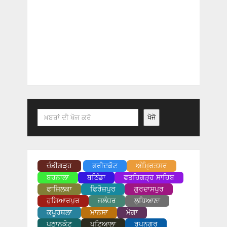
Search
ਖੋਜੋ
ਚੰਡੀਗੜ੍ਹ
ਫਰੀਦਕੋਟ
ਅੰਮ੍ਰਿਤਸਰ
ਬਰਨਾਲਾ
ਬਠਿੰਡਾ
ਫਤਹਿਗੜ੍ਹ ਸਾਹਿਬ
ਫਾਜ਼ਿਲਕਾ
ਫਿਰੋਜ਼ਪੁਰ
ਗੁਰਦਾਸਪੁਰ
ਹੁਸ਼ਿਆਰਪੁਰ
ਜਲੰਧਰ
ਲੁਧਿਆਣਾ
ਕਪੂਰਥਲਾ
ਮਾਨਸਾ
ਮੋਗਾ
ਪਠਾਨਕੋਟ
ਪਟਿਆਲਾ
ਰੂਪਨਗਰ