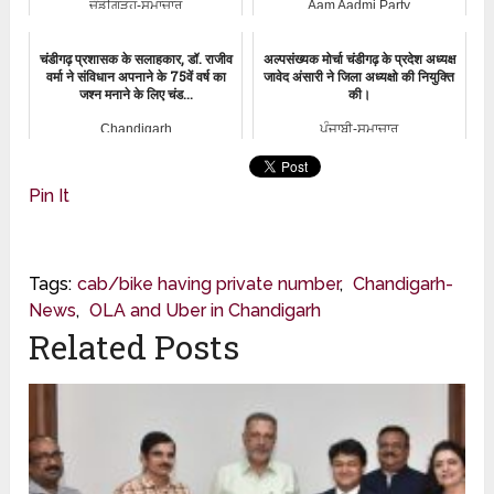
ਚੰਡੀਗੜ੍ਹ-ਸਮਾਚਾਰ
Aam Aadmi Party
चंडीगढ़ प्रशासक के सलाहकार, डॉ. राजीव
अल्पसंख्यक मोर्चा चंडीगढ़ के प्रदेश अध्यक्ष
वर्मा ने संविधान अपनाने के 75वें वर्ष का
जावेद अंसारी ने जिला अध्यक्षो की नियुक्ति
जश्न मनाने के लिए चंड...
की।
Chandigarh
ਪੰਜਾਬੀ-ਸਮਾਚਾਰ
Pin It
Tags:
cab/bike having private number
,
Chandigarh-
News
,
OLA and Uber in Chandigarh
Related Posts