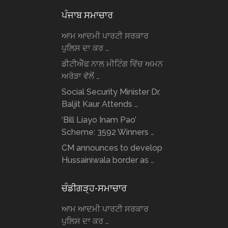
ਪੰਜਾਬ ਸਮਾਚਾਰ
ਆਮ ਆਦਮੀ ਪਾਰਟੀ ਸਰਕਾਰ
ਪੁਲਿਸ ਦਾ ਕਰ …
ਡੀਟੀਐੱਫ ਨਾਲ ਮੀਟਿੰਗ ਵਿੱਚ ਅਮਨ
ਅਰੋੜਾ ਵੱਲੋਂ …
Social Security Minister Dr.
Baljit Kaur Attends …
‘Bill Liayo Inam Pao’
Scheme: 3592 Winners …
CM announces to develop
Hussainiwala border as …
ਚੰਡੀਗੜ੍ਹ-ਸਮਾਚਾਰ
ਆਮ ਆਦਮੀ ਪਾਰਟੀ ਸਰਕਾਰ
ਪੁਲਿਸ ਦਾ ਕਰ …