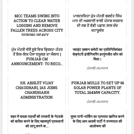
ਪੰਜਾਬੀ-ਸਮਾਚਾਰ
MCC TEAMS SWING INTO
ਪਾਰਦਰਸ਼ਿਤਾ ਮੁੱਖ ਮੰਤਰੀ ਭਗਵੰਤ ਸਿੰਘ
ACTION TO CLEAR WATER
ਮਾਨ ਦੀ ਅਗਵਾਈ ਵਾਲੀ ਪੰਜਾਬ ਸਰਕਾਰ
LOGGING AND REMOVE
ਦੀ ਸਭ ਤੋਂ ਵੱਡੀ ਪਛਾਣ: ਲਾਲ ਚੰਦ
FALLEN TREES ACROSS CITY
ਕਟਾਰੂਚੱਕ
DURING HEAVY ...
Aam Aadmi Party
ਚੰਡੀਗੜ੍ਹ-ਸਮਾਚਾਰ
ਮੁੱਖ ਮੰਤਰੀ ਵੱਲੋਂ ਸੂਬੇ ਵਿਚ ਭਿ੍ਰਸ਼ਟ-ਤੰਤਰ
ज्वाइंट एक्शन कमेटी का प्रतिनिधिमंडल
ਤੋਂ ਇਕ-ਇਕ ਪੈਸਾ ਵਸੂਲਣ ਦਾ ਐਲਾਨ |
सेक्रेटरी इंजीनियरिंग हरगुंणजीत कौर को
PUNJAB CM
मिला।
ANNOUNCEMENT- TO RECO...
ਪੰਜਾਬੀ-ਸਮਾਚਾਰ
ਮੁੱਖ ਮੰਤਰੀ ਸਮਾਚਾਰ
SH. ABHIJIT VIJAY
PUNJAB MULLS TO SET UP 66
CHAUDHARI, IAS JOINS
SOLAR POWER PLANTS OF
CHANDIGARH
TOTAL 264MW CAPACITY.
ADMINISTRATION.
ਪੰਜਾਬੀ-ਸਮਾਚਾਰ
ਪੰਜਾਬੀ-ਸਮਾਚਾਰ
शहर में मादक पदार्थों की तस्करी के नेटवर्क
मुफ्त पानी-पार्किंग का प्रस्ताव खारिज करने
को बाधित करने के लिए महत्वपूर्ण प्रावधानों
के लिए आम आदमी पार्टी ने राज्यपाल की
को लागू करने क...
आलोचना की