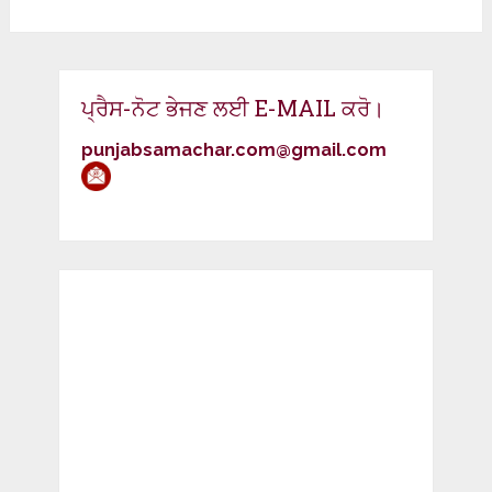
ਪ੍ਰੈਸ-ਨੋਟ ਭੇਜਣ ਲਈ E-MAIL ਕਰੋ।
punjabsamachar.com@gmail.com