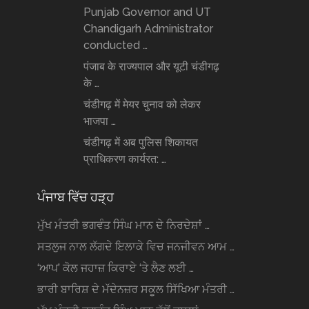
Punjab Governor and UT
Chandigarh Administrator
conducted …
पंजाब के राज्यपाल और यूटी चंडीगढ़
के …
चंडीगढ़ में मेयर चुनाव को लेकर
भाजपा …
चंडीगढ़ में अब पुलिस शिकायत
प्राधिकरण कार्यरत: …
ਪੰਜਾਬ ਵਿੱਚ ਹੜ੍ਹ
ਮੁੱਖ ਮੰਤਰੀ ਭਗਵੰਤ ਸਿੰਘ ਮਾਨ ਦੇ ਨਿਰਦੇਸ਼ਾਂ …
ਸਤਲੁਜ ਨਾਲ ਲੱਗਦੇ ਇਲਾਕੇ ਵਿਚ ਜਨਜੀਵਨ ਆਮ …
‘ਆਪ’ ਕੋਲ ਜਹਾਜ਼ ਕਿਰਾਏ ‘ਤੇ ਲੈਣ ਲਈ …
ਭਾਰੀ ਬਾਰਿਸ਼ ਦੇ ਮੱਦੇਨਜ਼ਰ ਸਕੂਲ ਸਿੱਖਿਆ ਮੰਤਰੀ …