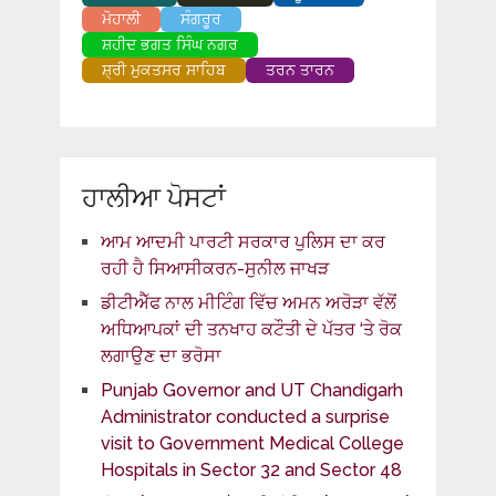
ਮੋਹਾਲੀ
ਸੰਗਰੂਰ
ਸ਼ਹੀਦ ਭਗਤ ਸਿੰਘ ਨਗਰ
ਸ਼੍ਰੀ ਮੁਕਤਸਰ ਸਾਹਿਬ
ਤਰਨ ਤਾਰਨ
ਹਾਲੀਆ ਪੋਸਟਾਂ
ਆਮ ਆਦਮੀ ਪਾਰਟੀ ਸਰਕਾਰ ਪੁਲਿਸ ਦਾ ਕਰ
ਰਹੀ ਹੈ ਸਿਆਸੀਕਰਨ-ਸੁਨੀਲ ਜਾਖੜ
ਡੀਟੀਐੱਫ ਨਾਲ ਮੀਟਿੰਗ ਵਿੱਚ ਅਮਨ ਅਰੋੜਾ ਵੱਲੋਂ
ਅਧਿਆਪਕਾਂ ਦੀ ਤਨਖਾਹ ਕਟੌਤੀ ਦੇ ਪੱਤਰ ‘ਤੇ ਰੋਕ
ਲਗਾਉਣ ਦਾ ਭਰੋਸਾ
Punjab Governor and UT Chandigarh
Administrator conducted a surprise
visit to Government Medical College
Hospitals in Sector 32 and Sector 48