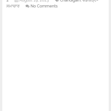
2
August 19, 2023
Chandigarh
,
ਚੰਡੀਗੜ੍ਹ-
ਸਮਾਚਾਰ
No Comments