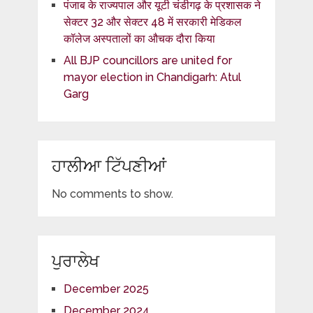
पंजाब के राज्यपाल और यूटी चंडीगढ़ के प्रशासक ने
सेक्टर 32 और सेक्टर 48 में सरकारी मेडिकल
कॉलेज अस्पतालों का औचक दौरा किया
All BJP councillors are united for
mayor election in Chandigarh: Atul
Garg
ਹਾਲੀਆ ਟਿੱਪਣੀਆਂ
No comments to show.
ਪੁਰਾਲੇਖ
December 2025
December 2024