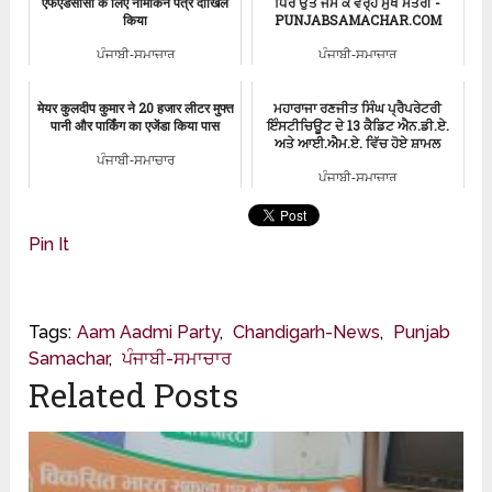
एफएंडसीसी के लिए नामांकन पत्र दाखिल
ਧਿਰ ਉਤੇ ਜੰਮ ਕੇ ਵਰ੍ਹੇ ਮੁੱਖ ਮੰਤਰੀ -
किया
PUNJABSAMACHAR.COM
ਪੰਜਾਬੀ-ਸਮਾਚਾਰ
ਪੰਜਾਬੀ-ਸਮਾਚਾਰ
मेयर कुलदीप कुमार ने 20 हजार लीटर मुफ्त
ਮਹਾਰਾਜਾ ਰਣਜੀਤ ਸਿੰਘ ਪ੍ਰੈਪਰੇਟਰੀ
पानी और पार्किंग का एजेंडा किया पास
ਇੰਸਟੀਚਿਊਟ ਦੇ 13 ਕੈਡਿਟ ਐਨ.ਡੀ.ਏ.
ਅਤੇ ਆਈ.ਐਮ.ਏ. ਵਿੱਚ ਹੋਏ ਸ਼ਾਮਲ
ਪੰਜਾਬੀ-ਸਮਾਚਾਰ
ਪੰਜਾਬੀ-ਸਮਾਚਾਰ
Pin It
Tags:
Aam Aadmi Party
,
Chandigarh-News
,
Punjab
Samachar
,
ਪੰਜਾਬੀ-ਸਮਾਚਾਰ
Related Posts