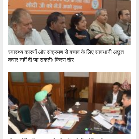
स्वास्थ्य कारणों और संक्रमण से बचाव के लिए सावधानी अछूत
करार नहीं दी जा सकतीः किरण खेर