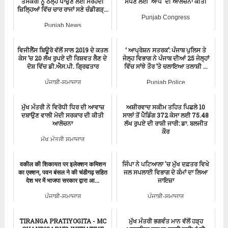
ਤਸਕਰੀ ਨੂੰ ਠੱਲ੍ਹ ਪਾਉਣ ਲਈ ਸਰਹੱਦੀ
ਸੌਂਪਣ ਲਈ 'ਆਪ' ਦੀ ਆਲੋਚਨਾ ਕੀਤੀ
ਜ਼ਿਲਿ੍ਹਆਂ ਵਿੱਚ ਚਾਰ ਰਾਜਾਂ ਸਣੇ ਚੰਡੀਗੜ੍...
Punjab Congress
Punjab News
ਵਿਜੀਲੈਂਸ ਬਿਊਰੋ ਵੱਲੋਂ ਸਾਲ 2019 ਦੇ ਕਤਲ
‘ ਆਪ੍ਰੇਸ਼ਨ ਸਤਰਕ’: ਪੰਜਾਬ ਪੁਲਿਸ ਤੇ
ਕੇਸ ’ਚ 20 ਲੱਖ ਰੁਪਏ ਦੀ ਰਿਸ਼ਵਤ ਲੈਣ ਦੇ
ਜੇਲ੍ਹ ਵਿਭਾਗ ਨੇ ਪੰਜਾਬ ਦੀਆਂ 25 ਜੇਲ੍ਹਾਂ
ਦੋਸ਼ ਵਿੱਚ ਡੀ.ਐਸ.ਪੀ. ਗ੍ਰਿਫਤਾਰ
ਵਿੱਚ ਸਾਂਝੇ ਤੌਰ ’ਤੇ ਚਲਾਇਆ ਤਲਾਸ਼ੀ ...
ਪੰਜਾਬੀ-ਸਮਾਚਾਰ
Punjab Police
ਮੁੱਖ ਮੰਤਰੀ ਨੇ ਵਿਰੋਧੀ ਧਿਰ ਦੀ ਆਵਾਜ਼
ਅਸ਼ੀਰਵਾਦ ਸਕੀਮ ਤਹਿਤ ਪਿਛਲੇ 10
ਦਬਾਉਣ ਵਾਲੀ ਮੋਦੀ ਸਰਕਾਰ ਦੀ ਕੀਤੀ
ਸਾਲਾਂ ਤੋਂ ਪੈਡਿੰਗ 372 ਕੇਸਾ ਲਈ 75.48
ਆਲੋਚਨਾ
ਲੱਖ ਰੁਪਏ ਦੀ ਰਾਸ਼ੀ ਜਾਰੀ: ਡਾ. ਬਲਜੀਤ
ਕੌਰ
ਮੁੱਖ ਮੰਤਰੀ ਸਮਾਚਾਰ
Aam Aadmi Party
वकील की शिकायत पर इलेक्शन कमिशन
ਜਿੰਪਾ ਨੇ ਪਟਿਆਲਾ 'ਚ ਮੁੱਖ ਦਫ਼ਤਰ ਵਿਖੇ
का एक्शन, पवन बंसल ने की चंडीगढ़ सहित
ਜਲ ਸਪਲਾਈ ਵਿਭਾਗ ਦੇ ਕੰਮਾਂ ਦਾ ਲਿਆ
देश भर में भाजपा सरकार द्वारा आ...
ਜਾਇਜ਼ਾ
ਪੰਜਾਬੀ-ਸਮਾਚਾਰ
ਪੰਜਾਬੀ-ਸਮਾਚਾਰ
TIRANGA PRATIYOGITA - MC
ਮੁੱਖ ਮੰਤਰੀ ਭਗਵੰਤ ਮਾਨ ਵੱਲੋਂ ਹੜ੍ਹ