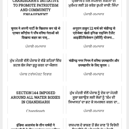
CHANDIGARH’S INITIATIVE
ਪ੍ਰਭਾਵਿਤ ਜਲ ਸਪਲਾਈ ਸਕੀਮਾਂ ਦੀ
TO PROMOTE PATRIOTISM
ਮੁਰੰਮਤ ਲਈ 10 ਕਰੋੜ ਰੁਪਏ ਜਾਰੀ: ਜਿੰਪਾ
AND COMMUNITY
ENGAGEMENT
ਪੰਜਾਬੀ-ਸਮਾਚਾਰ
ਚੰਡੀਗੜ੍ਹ-ਸਮਾਚਾਰ
चुनाव मे अपनी पार्टी के खिलाफ कर रहे थे
अनुराग ठाकुर 12 मार्च को चंडीगढ़ से
प्रचार काँग्रेस ने पाँच वरिष्ठ नेताओं को
प्रोजेक्ट खेलो इनिडा राइजिंग टैलेंट
दिखाया बाहर का रास्...
आइडेंटिफिकेशन (कीर्ति) योजना...
ਪੰਜਾਬੀ-ਸਮਾਚਾਰ
ਪੰਜਾਬੀ-ਸਮਾਚਾਰ
ਮੁੱਖ ਮੰਤਰੀ ਵੱਲੋਂ ਪੰਜਾਬ ਦੇ ਵੱਡੇ ਸ਼ਹਿਰਾਂ ਵਿੱਚ
चंडीगढ़ नगर निगम में वरिष्ठ उपमहापौर और
ਸ਼ਟਲ ਬੱਸ ਸੇਵਾ ਸ਼ੁਰੂ ਕਰਨ ਦਾ ਐਲਾਨ
उपमहापौर के लिए चुनाव ।
ਪੰਜਾਬ ਟਰਾਂਸਪੋਰਟ ਵਿਭਾਗ
ਪੰਜਾਬੀ-ਸਮਾਚਾਰ
SECTION 144 IMPOSED
ਮੁੱਖ ਮੰਤਰੀ ਵੱਲੋਂ ਪੰਜਾਬ ਨੂੰ ਦੇਸ਼ ਦਾ ਮੋਹਰੀ
AROUND ALL WATER BODIES
ਸੂਬਾ ਬਣਾਉਣ ਲਈ ਲੋਕਾਂ ਨੂੰ ‘ਕੰਮ ਦੀ
IN CHANDIGARH
ਸਿਆਸਤ’ ਦਾ ਡਟ ਕੇ ਸਮਰਥਨ ਕਰਨ ਦਾ...
Chandigarh
ਪੰਜਾਬੀ-ਸਮਾਚਾਰ
इंडिया अलायंस के तीन पार्षदों ने
ਰਾਜਪਾਲ ਦੇ ਭਾਸ਼ਣ ਤੋਂ ਭੱਜ ਜਾਣ ’ਤੇ ਵਿਰੋਧੀ