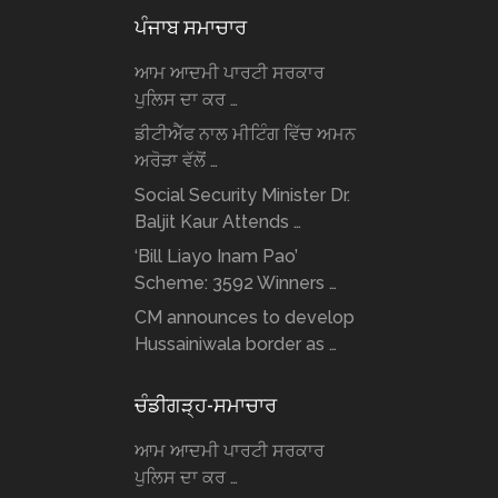
ਪੰਜਾਬ ਸਮਾਚਾਰ
ਆਮ ਆਦਮੀ ਪਾਰਟੀ ਸਰਕਾਰ
ਪੁਲਿਸ ਦਾ ਕਰ …
ਡੀਟੀਐੱਫ ਨਾਲ ਮੀਟਿੰਗ ਵਿੱਚ ਅਮਨ
ਅਰੋੜਾ ਵੱਲੋਂ …
Social Security Minister Dr.
Baljit Kaur Attends …
‘Bill Liayo Inam Pao’
Scheme: 3592 Winners …
CM announces to develop
Hussainiwala border as …
ਚੰਡੀਗੜ੍ਹ-ਸਮਾਚਾਰ
ਆਮ ਆਦਮੀ ਪਾਰਟੀ ਸਰਕਾਰ
ਪੁਲਿਸ ਦਾ ਕਰ …