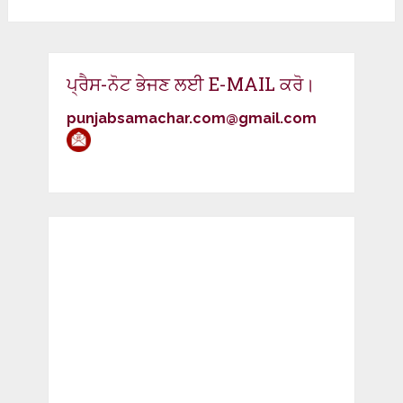
ਪ੍ਰੈਸ-ਨੋਟ ਭੇਜਣ ਲਈ E-MAIL ਕਰੋ।
punjabsamachar.com@gmail.com