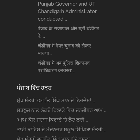
Punjab Governor and UT
Chandigarh Administrator
conducted …
पंजाब के राज्यपाल और यूटी चंडीगढ़
के …
चंडीगढ़ में मेयर चुनाव को लेकर
भाजपा …
चंडीगढ़ में अब पुलिस शिकायत
प्राधिकरण कार्यरत: …
ਪੰਜਾਬ ਵਿੱਚ ਹੜ੍ਹ
ਮੁੱਖ ਮੰਤਰੀ ਭਗਵੰਤ ਸਿੰਘ ਮਾਨ ਦੇ ਨਿਰਦੇਸ਼ਾਂ …
ਸਤਲੁਜ ਨਾਲ ਲੱਗਦੇ ਇਲਾਕੇ ਵਿਚ ਜਨਜੀਵਨ ਆਮ …
‘ਆਪ’ ਕੋਲ ਜਹਾਜ਼ ਕਿਰਾਏ ‘ਤੇ ਲੈਣ ਲਈ …
ਭਾਰੀ ਬਾਰਿਸ਼ ਦੇ ਮੱਦੇਨਜ਼ਰ ਸਕੂਲ ਸਿੱਖਿਆ ਮੰਤਰੀ …
ਮੁੱਖ ਮੰਤਰੀ ਭਗਵੰਤ ਸਿੰਘ ਮਾਨ ਵੱਲੋਂ ਫਸਲਾਂ …