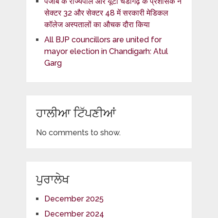
पंजाब के राज्यपाल और यूटी चंडीगढ़ के प्रशासक ने
सेक्टर 32 और सेक्टर 48 में सरकारी मेडिकल
कॉलेज अस्पतालों का औचक दौरा किया
All BJP councillors are united for
mayor election in Chandigarh: Atul
Garg
ਹਾਲੀਆ ਟਿੱਪਣੀਆਂ
No comments to show.
ਪੁਰਾਲੇਖ
December 2025
December 2024