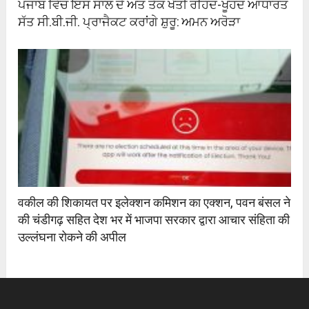
ਪੰਜਾਬ ਵਿੱਚ ਇਸ ਸਾਲ ਦੇ ਅੰਤ ਤੱਕ ਖੇਤੀ ਰਹਿੰਦ-ਖੂੰਹਦ ਆਧਾਰਤ
ਸੱਤ ਸੀ.ਬੀ.ਜੀ. ਪ੍ਰਾਜੈਕਟ ਕਰਾਂਗੇ ਸ਼ੁਰੂ: ਅਮਨ ਅਰੋੜਾ
वकील की शिकायत पर इलेक्शन कमिशन का एक्शन, पवन बंसल ने
की चंडीगढ़ सहित देश भर में भाजपा सरकार द्वारा आचार संहिता की
उल्लंघना रोकने की अपील