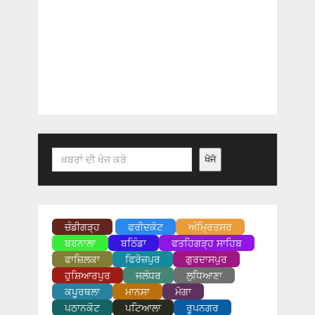
Search
ਖੋਜੋ
ਚੰਡੀਗੜ੍ਹ
ਫਰੀਦਕੋਟ
ਅੰਮ੍ਰਿਤਸਰ
ਬਰਨਾਲਾ
ਬਠਿੰਡਾ
ਫਤਹਿਗੜ੍ਹ ਸਾਹਿਬ
ਫਾਜ਼ਿਲਕਾ
ਫਿਰੋਜ਼ਪੁਰ
ਗੁਰਦਾਸਪੁਰ
ਹੁਸ਼ਿਆਰਪੁਰ
ਜਲੰਧਰ
ਲੁਧਿਆਣਾ
ਕਪੂਰਥਲਾ
ਮਾਨਸਾ
ਮੋਗਾ
ਪਠਾਨਕੋਟ
ਪਟਿਆਲਾ
ਰੂਪਨਗਰ