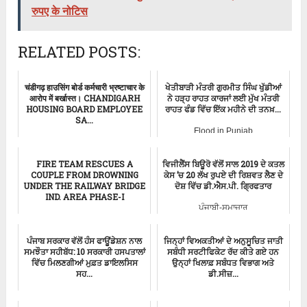
रुपए के नोटिस
RELATED POSTS:
चंडीगढ़ हाउसिंग बोर्ड कर्मचारी भ्रष्टाचार के
ਖੇਤੀਬਾੜੀ ਮੰਤਰੀ ਗੁਰਮੀਤ ਸਿੰਘ ਖੁੱਡੀਆਂ
आरोप में बर्खास्त। CHANDIGARH
ਨੇ ਹੜ੍ਹ ਰਾਹਤ ਕਾਰਜਾਂ ਲਈ ਮੁੱਖ ਮੰਤਰੀ
HOUSING BOARD EMPLOYEE
ਰਾਹਤ ਫੰਡ ਵਿੱਚ ਇੱਕ ਮਹੀਨੇ ਦੀ ਤਨਖ਼...
SA...
Flood in Punjab
Chandigarh
FIRE TEAM RESCUES A
ਵਿਜੀਲੈਂਸ ਬਿਊਰੋ ਵੱਲੋਂ ਸਾਲ 2019 ਦੇ ਕਤਲ
COUPLE FROM DROWNING
ਕੇਸ ’ਚ 20 ਲੱਖ ਰੁਪਏ ਦੀ ਰਿਸ਼ਵਤ ਲੈਣ ਦੇ
UNDER THE RAILWAY BRIDGE
ਦੋਸ਼ ਵਿੱਚ ਡੀ.ਐਸ.ਪੀ. ਗ੍ਰਿਫਤਾਰ
IND. AREA PHASE-I
ਪੰਜਾਬੀ-ਸਮਾਚਾਰ
Flood in Chadigarh
ਪੰਜਾਬ ਸਰਕਾਰ ਵੱਲੋਂ ਹੰਸ ਫਾਊਂਡੇਸ਼ਨ ਨਾਲ
ਜਿਨ੍ਹਾਂ ਵਿਅਕਤੀਆਂ ਦੇ ਅਨੁਸੂਚਿਤ ਜਾਤੀ
ਸਮਝੌਤਾ ਸਹੀਬੱਧ: 10 ਸਰਕਾਰੀ ਹਸਪਤਾਲਾਂ
ਸਬੰਧੀ ਸਰਟੀਫਿਕੇਟ ਰੱਦ ਕੀਤੇ ਗਏ ਹਨ
ਵਿੱਚ ਮਿਲਣਗੀਆਂ ਮੁਫ਼ਤ ਡਾਇਲਸਿਸ
ਉਨ੍ਹਾਂ ਖਿਲਾਫ਼ ਸਬੰਧਤ ਵਿਭਾਗ ਅਤੇ
ਸਹ...
ਡੀ.ਸੀਜ਼...
Aam Aadmi Party
ਪੰਜਾਬੀ-ਸਮਾਚਾਰ