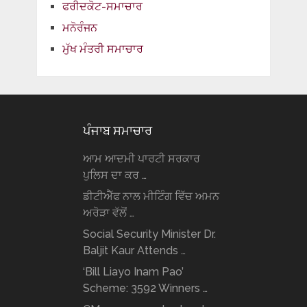
ਫਰੀਦਕੋਟ-ਸਮਾਚਾਰ
ਮਨੋਰੰਜਨ
ਮੁੱਖ ਮੰਤਰੀ ਸਮਾਚਾਰ
ਪੰਜਾਬ ਸਮਾਚਾਰ
ਆਮ ਆਦਮੀ ਪਾਰਟੀ ਸਰਕਾਰ
ਪੁਲਿਸ ਦਾ ਕਰ …
ਡੀਟੀਐੱਫ ਨਾਲ ਮੀਟਿੰਗ ਵਿੱਚ ਅਮਨ
ਅਰੋੜਾ ਵੱਲੋਂ …
Social Security Minister Dr.
Baljit Kaur Attends …
‘Bill Liayo Inam Pao’
Scheme: 3592 Winners …