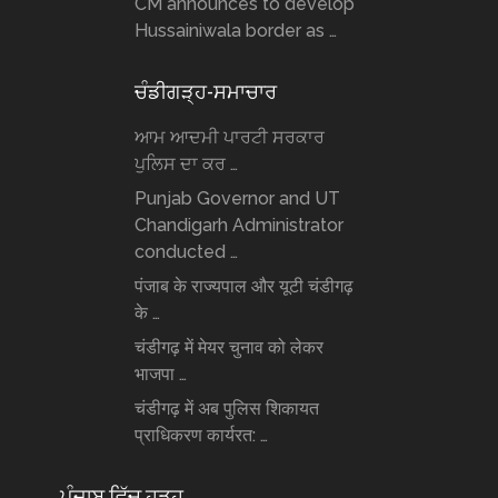
CM announces to develop
Hussainiwala border as …
ਚੰਡੀਗੜ੍ਹ-ਸਮਾਚਾਰ
ਆਮ ਆਦਮੀ ਪਾਰਟੀ ਸਰਕਾਰ
ਪੁਲਿਸ ਦਾ ਕਰ …
Punjab Governor and UT
Chandigarh Administrator
conducted …
पंजाब के राज्यपाल और यूटी चंडीगढ़
के …
चंडीगढ़ में मेयर चुनाव को लेकर
भाजपा …
चंडीगढ़ में अब पुलिस शिकायत
प्राधिकरण कार्यरत: …
ਪੰਜਾਬ ਵਿੱਚ ਹੜ੍ਹ