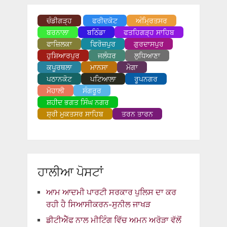
ਚੰਡੀਗੜ੍ਹ
ਫਰੀਦਕੋਟ
ਅੰਮ੍ਰਿਤਸਰ
ਬਰਨਾਲਾ
ਬਠਿੰਡਾ
ਫਤਹਿਗੜ੍ਹ ਸਾਹਿਬ
ਫਾਜ਼ਿਲਕਾ
ਫਿਰੋਜ਼ਪੁਰ
ਗੁਰਦਾਸਪੁਰ
ਹੁਸ਼ਿਆਰਪੁਰ
ਜਲੰਧਰ
ਲੁਧਿਆਣਾ
ਕਪੂਰਥਲਾ
ਮਾਨਸਾ
ਮੋਗਾ
ਪਠਾਨਕੋਟ
ਪਟਿਆਲਾ
ਰੂਪਨਗਰ
ਮੋਹਾਲੀ
ਸੰਗਰੂਰ
ਸ਼ਹੀਦ ਭਗਤ ਸਿੰਘ ਨਗਰ
ਸ਼੍ਰੀ ਮੁਕਤਸਰ ਸਾਹਿਬ
ਤਰਨ ਤਾਰਨ
ਹਾਲੀਆ ਪੋਸਟਾਂ
ਆਮ ਆਦਮੀ ਪਾਰਟੀ ਸਰਕਾਰ ਪੁਲਿਸ ਦਾ ਕਰ
ਰਹੀ ਹੈ ਸਿਆਸੀਕਰਨ-ਸੁਨੀਲ ਜਾਖੜ
ਡੀਟੀਐੱਫ ਨਾਲ ਮੀਟਿੰਗ ਵਿੱਚ ਅਮਨ ਅਰੋੜਾ ਵੱਲੋਂ