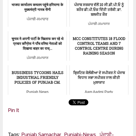
भाजपा कार्यालय कमलम पहुंचे हरियाणा के
ਪੰਜਾਬ ਸਰਕਾਰ ਵੱਲੋਂ 10 ਸੀ.ਡੀ.ਪੀ.ਓ ਨੂੰ
मुख्यमंत्री नायब सैनी
ਬਤੌਰ ਡੀ.ਪੀ.ਓਜ਼ ਦਿੱਤੀ ਤਰੱਕੀ: ਡਾ.
ਬਲਜੀਤ ਕੌਰ
ਪੰਜਾਬੀ-ਸਮਾਚਾਰ
ਪੰਜਾਬੀ-ਸਮਾਚਾਰ
चुनाव मे अपनी पार्टी के खिलाफ कर रहे थे
MCC CONSTITUTES 18 FLOOD
प्रचार काँग्रेस ने पाँच वरिष्ठ नेताओं को
CONTROL TEAMS AND 7
दिखाया बाहर का रास्...
CONTROL CENTRE DURING
RAINING SEASON
ਪੰਜਾਬੀ-ਸਮਾਚਾਰ
ਪੰਜਾਬੀ-ਸਮਾਚਾਰ
BUSSINESS TYCOONS HAILS
ਬ੍ਰਿਟਿਸ਼ ਕੋਲੰਬੀਆ ਦੇ ਸਪੀਕਰ ਨੇ ਪੰਜਾਬ
INDUSTRIAL FRIENDLY
ਵਿਧਾਨ ਸਭਾ ਸਪੀਕਰ ਨਾਲ ਕੀਤੀ
POLICIES OF PUNJAB CM.
ਮੁਲਾਕਾਤ
Punjab News
Aam Aadmi Party
Pin It
Tags:
Punjab Samachar
,
Punjabi-News
,
ਪੰਜਾਬੀ-