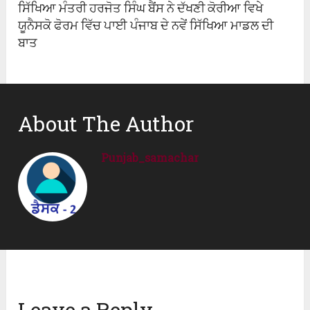
ਸਿੱਖਿਆ ਮੰਤਰੀ ਹਰਜੋਤ ਸਿੰਘ ਬੈਂਸ ਨੇ ਦੱਖਣੀ ਕੋਰੀਆ ਵਿਖੇ
ਯੂਨੈਸਕੋ ਫੋਰਮ ਵਿੱਚ ਪਾਈ ਪੰਜਾਬ ਦੇ ਨਵੇਂ ਸਿੱਖਿਆ ਮਾਡਲ ਦੀ
ਬਾਤ
About The Author
Punjab_samachar
Leave a Reply