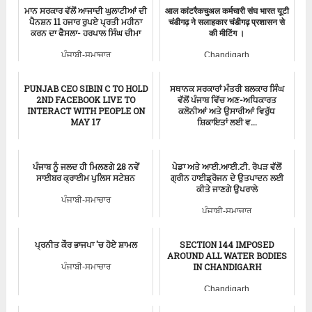
ਮਾਨ ਸਰਕਾਰ ਵੱਲੋਂ ਆਜਾਦੀ ਘੁਲਾਟੀਆਂ ਦੀ
आल कांटरैकचुअल कर्मचारी संघ भारत यूटी
ਪੈਨਸ਼ਨ 11 ਹਜਾਰ ਰੁਪਏ ਪ੍ਰਤੀ ਮਹੀਨਾ
चंडीगढ़ ने सलाहकार चंडीगढ़ प्रशासन से
ਕਰਨ ਦਾ ਫੈਸਲਾ- ਹਰਪਾਲ ਸਿੰਘ ਚੀਮਾ
की मीटिंग ।
ਪੰਜਾਬੀ-ਸਮਾਚਾਰ
Chandigarh
PUNJAB CEO SIBIN C TO HOLD
ਸਥਾਨਕ ਸਰਕਾਰਾਂ ਮੰਤਰੀ ਬਲਕਾਰ ਸਿੰਘ
2ND FACEBOOK LIVE TO
ਵੱਲੋਂ ਪੰਜਾਬ ਵਿੱਚ ਅਣ-ਅਧਿਕਾਰਤ
INTERACT WITH PEOPLE ON
ਕਲੋਨੀਆਂ ਅਤੇ ਉਸਾਰੀਆਂ ਵਿਰੁੱਧ
MAY 17
ਸ਼ਿਕਾਇਤਾਂ ਲਈ ਵ...
ਪੰਜਾਬੀ-ਸਮਾਚਾਰ
ਪੰਜਾਬੀ-ਸਮਾਚਾਰ
ਪੰਜਾਬ ਨੂੰ ਜਲਦ ਹੀ ਮਿਲਣਗੇ 28 ਨਵੇਂ
ਪੇਡਾ ਅਤੇ ਆਈ.ਆਈ.ਟੀ. ਰੋਪੜ ਵੱਲੋਂ
ਸਾਈਬਰ ਕ੍ਰਾਈਮ ਪੁਲਿਸ ਸਟੇਸ਼ਨ
ਗ੍ਰੀਨ ਹਾਈਡ੍ਰੋਜਨ ਦੇ ਉਤਪਾਦਨ ਲਈ
ਕੀਤੇ ਜਾਣਗੇ ਉਪਰਾਲੇ
ਪੰਜਾਬੀ-ਸਮਾਚਾਰ
ਪੰਜਾਬੀ-ਸਮਾਚਾਰ
ਪ੍ਰਨੀਤ ਕੌਰ ਭਾਜਪਾ 'ਚ ਹੋਏ ਸ਼ਾਮਲ
SECTION 144 IMPOSED
AROUND ALL WATER BODIES
IN CHANDIGARH
ਪੰਜਾਬੀ-ਸਮਾਚਾਰ
Chandigarh